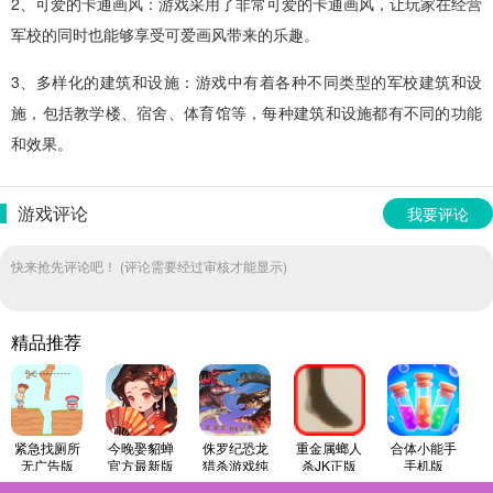
2、可爱的卡通画风：游戏采用了非常可爱的卡通画风，让玩家在经营
军校的同时也能够享受可爱画风带来的乐趣。
3、多样化的建筑和设施：游戏中有着各种不同类型的军校建筑和设
施，包括教学楼、宿舍、体育馆等，每种建筑和设施都有不同的功能
和效果。
游戏评论
我要评论
快来抢先评论吧！ (评论需要经过审核才能显示)
精品推荐
紧急找厕所
今晚娶貂蝉
侏罗纪恐龙
重金属螂人
合体小能手
无广告版
官方最新版
猎杀游戏纯
杀JK正版
手机版
净版