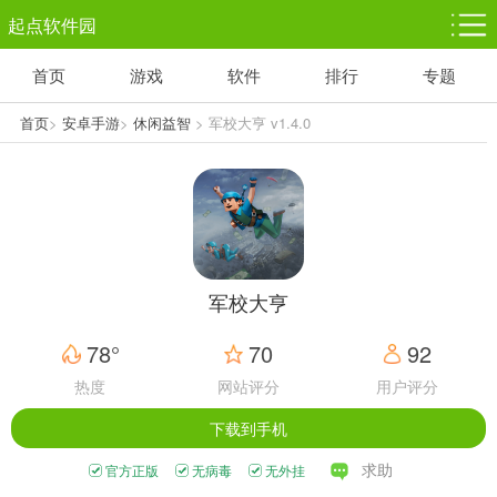
起点软件园
首页
游戏
软件
排行
专题
塔防游戏
休闲益智
体育竞技
1千+款游戏
1万+款游戏
5百+款游戏
首页
>
安卓手游
>
休闲益智
> 军校大亨 v1.4.0
角色扮演
赛车竞速
动作射击
3千+款游戏
3百+款游戏
3百+款游戏
军校大亨
78°
70
92
热度
网站评分
用户评分
下载到手机
求助
官方正版
无病毒
无外挂