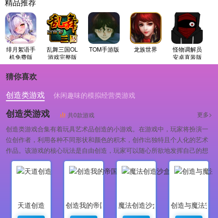
精品推荐
绯月絮语手
乱舞三国OL
TOM手游版
龙族世界
怪物调解员
机免费版
游戏完整版
安卓直装版
猜你喜欢
创造类游戏
休闲趣味的模拟经营类游戏
创造类游戏
更多>
共0款游戏
创造类游戏合集有着玩具艺术品创造的小游戏。在游戏中，玩家将扮演一
位创作者，利用各种不同形状和颜色的积木，创作出独特且个人化的艺术
作品。该游戏的核心玩法是自由创造，玩家可以随心所欲地发挥自己的想
象力，不受任何规则或限制的束缚，只有想象力是他们唯一的限制。
天道创造
创造我的帝国
魔法创造沙盒战争
创造与魔法安