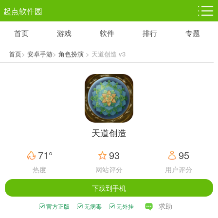
起点软件园
首页
游戏
软件
排行
专题
塔防游戏
休闲益智
体育竞技
1千+款游戏
1万+款游戏
5百+款游戏
首页
>
安卓手游
>
角色扮演
> 天道创造 v3
角色扮演
赛车竞速
动作射击
3千+款游戏
3百+款游戏
3百+款游戏
天道创造
71°
93
95
热度
网站评分
用户评分
下载到手机
求助
官方正版
无病毒
无外挂