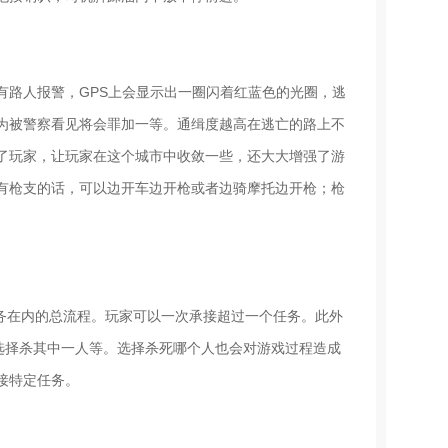
有路人报警，GPS上会显示出一圈闪着红蓝色的光圈，逃
为被警察看见将会罪加一等。通缉度越高在逃亡的路上不
了玩家，让玩家在这个城市中收敛一些，还大大增强了游
有枪支的话，可以边开车边开枪或者边骑摩托边开枪；枪
任务在内的总流程。玩家可以一次承接超过一个任务。此外
选择杀其中一人等。选择杀死哪个人也会对游戏过程造成
接特定任务。