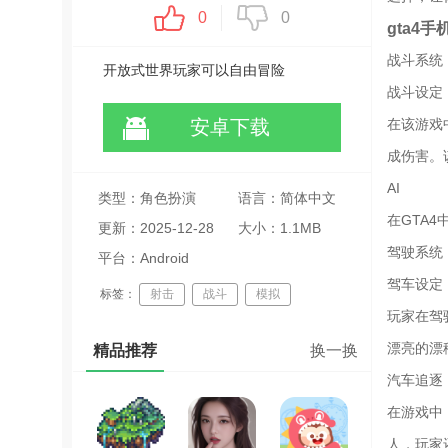
0
0
gta4
战斗系统
开放式世界玩家可以自由冒险
战斗设定
安卓下载
在该游戏
成伤害。
AI
类型：角色扮演
语言：简体中文
在GTA
更新：2025-12-28
大小：1.1MB
驾驶系统
12:21:33
平台：Android
驾车设定
标签：
射击
战斗
模拟
玩家在驾
高自由度
gta手游
漂亮的漂
精品推荐
换一换
汽车追逐
在游戏中
人，玩家