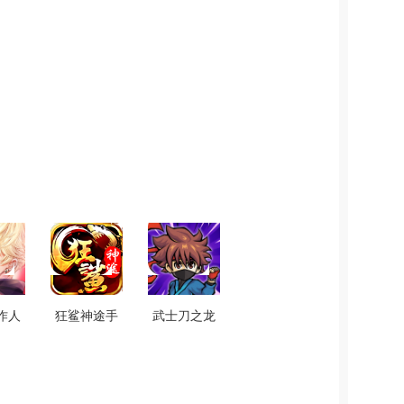
作人
狂鲨神途手
武士刀之龙
游戏
机正版
手机正版
版
V8.20191207
v0.6.12
0804