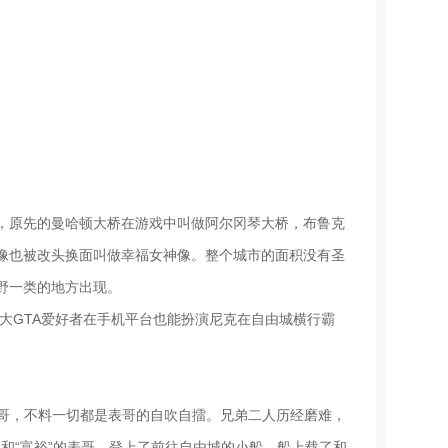
，原先的曼哈顿大桥在游戏中叫做阿尔冈琴大桥，布鲁克
像也被改头换面叫做幸福女神像。整个城市的面积没有圣
野一类的地方出现。
广大GTA爱好者在手机平台也能扮演尼克在自由城横行霸
”的表哥，不料一切都是表哥的自吹自擂。兄弟二人历经磨难，
理想和“富裕”的表哥，登上了前往自由城的小船。船上载了和