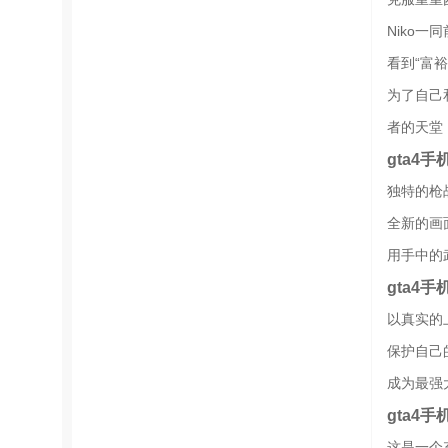
Niko一
看到“富
为了自己
者的天堂
gta4
独特的枪
全新的画
用手中的
gta4
以真实的
保护自己
成为最强
gta4
这是一个