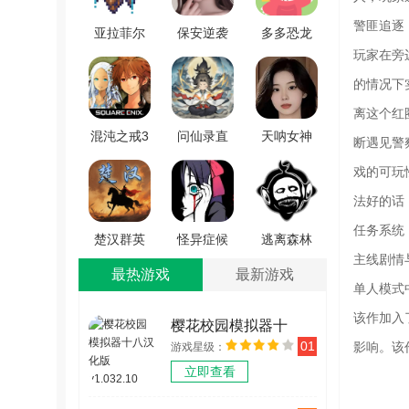
警匪追逐
亚拉菲尔
保安逆袭
多多恐龙
玩家在旁
安卓版
之路手机
乐园手游
v1.03
版 v1.1.0
免费版
的情况下
v2.1.03
离这个红
混沌之戒3
问仙录直
天呐女神
断遇见警
安卓版
装游戏版
手机最新
戏的可玩
v1.1.0
v1.0.6
版 v1.0
法好的话
任务系统
楚汉群英
怪异症候
逃离森林
主线剧情
传手机免
群1游戏绿
手游无广
最热游戏
最新游戏
费版
色版
告版
单人模式
v1.0.0
v0.8.1-156
v5.0.0.5
该作加入
樱花校园模拟器十
01
影响。该
游戏星级：
八汉化版 v1.032.10
立即查看