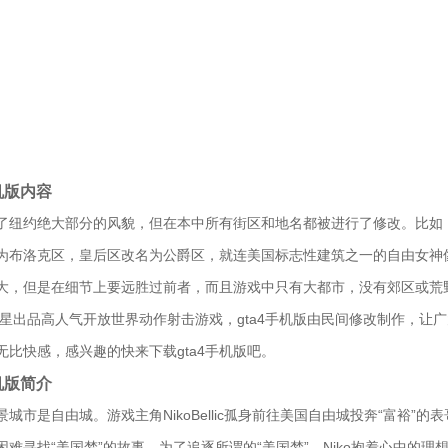
手机版内容
了纽约绝大部分的风貌，但在本中所有街区和地名都被进行了修改。比如
为布洛克区，皇后区改名为公爵区，就连美国标志性建筑之一的自由女神
大，但是在细节上要远胜过前者，而且游戏中只有大都市，没有郊区或荒
是R星出品高人气开放世界动作射击游戏，gta4手机版由民间修改制作，让
无比快感，感兴趣的快来下载gta4手机版吧。
手机版简介
景城市是自由城。游戏主角NikoBellic孤身前往美国自由城投奔“富裕
困难寻找“美国梦”的故事。为了追逐所谓的“美国梦”，Niko抱着心中的