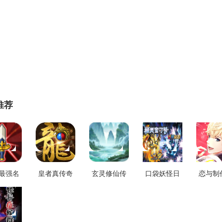
推荐
最强名
皇者真传奇
玄灵修仙传
口袋妖怪日
恋与制
手游版
送VIP直装版
手游直装版
月宝石游戏
国际服
4.30
V3.88
v1.1
官方最新版
官方
v1.0
v1.29.