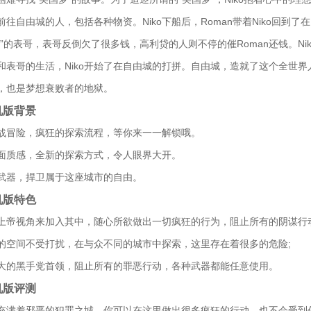
同前往自由城的人，包括各种物资。Niko下船后，Roman带着Niko回到了
裕”的表哥，表哥反倒欠了很多钱，高利贷的人则不停的催Roman还钱。N
和表哥的生活，Niko开始了在自由城的打拼。自由城，造就了这个全世
，也是梦想衰败者的地狱。
手机版背景
战冒险，疯狂的探索流程，等你来一一解锁哦。
面质感，全新的探索方式，令人眼界大开。
武器，捍卫属于这座城市的自由。
手机版特色
上帝视角来加入其中，随心所欲做出一切疯狂的行为，阻止所有的阴谋行动
的空间不受打扰，在与众不同的城市中探索，这里存在着很多的危险;
大的黑手党首领，阻止所有的罪恶行动，各种武器都能任意使用。
手机版评测
充满着邪恶的犯罪之城，你可以在这里做出很多疯狂的行动，也不会受到