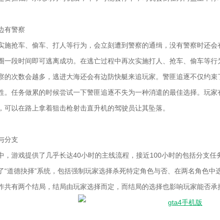
边有警察
实施抢车、偷车、打人等行为，会立刻遭到警察的通缉，没有警察时还会
圈一段时间即可逃离成功。在逃亡过程中再次实施打人、抢车、偷车等行
察的次数会越多，逃进大海还会有边防快艇来追玩家。警匪追逐不仅约束
性。任务做累的时候尝试一下警匪追逐不失为一种消遣的最佳选择。玩家
，可以在路上拿着狙击枪射击直升机的驾驶员让其坠落。
与分支
中，游戏提供了几乎长达40小时的主线流程，接近100小时的包括分支
了“道德抉择”系统，包括强制玩家选择杀死特定角色与否、在两名角色中
作共有两个结局，结局由玩家选择而定，而结局的选择也影响玩家能否承