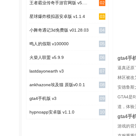
02
王者霸业传奇手游官网版 v5.5.0
03
星球爆炸模拟器安卓版 v1.1.4
04
小舞奇遇记3d免费版 v01.28.03
05
鸣人的假期 v100000
06
火柴人联盟 v5.9.9
gta4
逼真还原
07
lastdayonearth v3
林区被改
08
ankhazone埃及猫 原版v0.0.1
安德鲁斯
GTA4
09
gta4手机版 v3
道，体验
10
hypnoapp安卓版 v1.1.0
gta4
游戏的背
克服重重