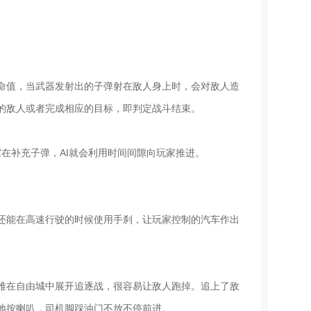
命值，当武器发射出的子弹射在敌人身上时，会对敌人造
的敌人或者完成相应的目标，即判定战斗结束。
家在补充子弹，AI就会利用时间间隙向玩家推进。
还能在高速行驶的时候使用手刹，让玩家控制的汽车作出
难在自由城中展开追逐战，很容易让敌人跑掉。追上了敌
地按喇叭，司机脚踩油门不放不停前进。