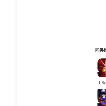
同类
打造
剑
v