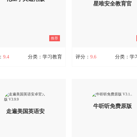
星唯安全教育官
的更新，让用户可以在软件当中提
花冤枉钱。遇到合适的好老师，
己对于驾照的把握，为用户提供了
以请他授课，选择完全自由灵活
的驾考服务。
V1.2.3
家教、做家教的必备工具，让你
方版 V1.2.4
浪费时间而烦恼。
查看详情
查看详情
推荐
：
9.4
分类：学习教育
评分：
9.6
分类：学
化工字典通用版 V1.2.3
星唯安全教育官方版 V1.2.
一款专业的化工知识查询工具，用
星唯安全教育是一款专注于道路
随时随地进行查询，助力解决各类
安全培训的专业软件，为客运、
。它支持多种语音转换功能，转换
危险品运输、出租车及网约车驾
快捷，能为用户带来更多便利。
不同岗位人群，提供丰富的课程
牛听听免费原版
走遍美国英语安
多样化学习方式，助力学员全面
查看详情
路运输安全知识。软件支持实时
考试内容精准分析，既是自学的
V3.1.9
卓官方版 V3.9.9
具，也是优质的在线学习平台。
特色包括海量优质培训资源、学