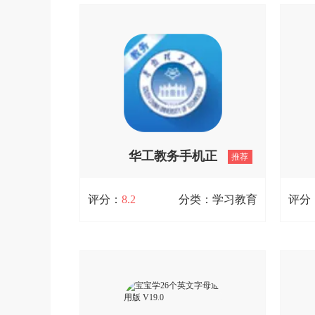
乃师App是专注于英语学习的平台，这
国标
里有丰富的英语体系课程，各类课程资
软件
源持续更新，从单词、短语、句子到词
平台
素等多个方面开展练习。软件还具备知
导、
识点卡片功能，你可以随时在线参与趣
丰富
味英语卡片活动，既好玩又容易记忆，
程支
助力你轻松提升英语学习体验，快来试
想学
试吧！
导和
技巧
查看详情
节清
华工教务手机正
推荐
欢跳
版 V1.3
评分：
8.2
分类：学习教育
评分
华工教务手机正版 V1.3
华工教务是一款十分实用的学习教育软
驾驶
件，平台为用户提供了诸多实用功能。
包含
你可以便捷地查询自己的学习成绩，班
考试
级里的各类通知也能通过平台及时获
查询