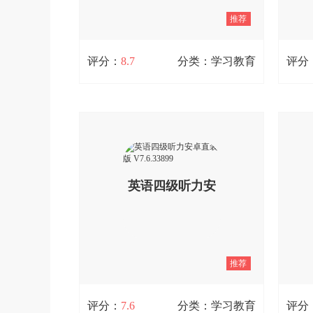
推荐
评分：
8.7
分类：学习教育
评分
文言文字典官方最新版 V2.4.2
走
文言文字典是一款帮助用户高效学习文
走遍
言文的实用工具，既能让你快速查找文
富的
言文词语，辅助深入研习古文，又能同
学习
步教材内容，作为学习的必备帮手，它
习和
英语四级听力安
包含各类词语释义、古语解读等丰富资
并进
源，用户可利用闲暇时间通过它拓宽知
人大
识面，掌握更多古文知识。
使用
卓直装版
评估
查看详情
能，
容搜
推荐
V7.6.33899
时，它
4和C
评分
评分：
7.6
分类：学习教育
评分
握英