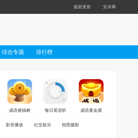
最新更新
安卓网
综合专题
排行榜
成语摇钱树
每日英语听
成语黄金屋
正版
力 v25.10.1
官方版正版
影音播放
社交娱乐
拍照摄影
v36.5.2.25
v28.5.5.8