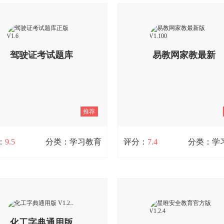
V1.5.230613
学是一款专注于国标舞教学的实用
湖南干部教育培训网络学院是一
，适合各个年龄段的舞蹈爱好者。
湖南省各级干部的在线学习平台
提供少儿启蒙课程、专业大咖指
帮助干部提升理论素养、增强业
表演舞编排、单人双人套路训练等
力、拓宽知识视野。平台整合了
驾驶证考试题库
易教网家教最新
内容，满足不同学习需求；所有课
课程资源，覆盖政治理论、经济
持在线购买和离线观看，随时随地
社会治理、文化建设等多个领域
就学。专业教师团队提供一对一辅
于为干部提供系统化、专业化的
正版 V1.6
版 V1.100
课后陪练，帮助用户快速提升舞蹈
容，以适应新时代发展的要求。
；高清镜面慢放功能让每个动作细
查看详情
晰可见，零基础也能轻松入门。喜
推荐
舞的朋友快来体验吧！
查看详情
：
9.5
分类：学习教育
评分：
7.4
分类：学
驾驶证考试题库正版 V1.6
易教网家教最新版 V1.100
证考试题库，还有真题在线模拟，
易教网家教是一款十分实用的家
了驾考必备知识点的题库，提供了
件，平台上汇聚了大量一线优秀
指南、考场安排、驾考预约、成绩
使用该软件，用户能享受到专业
等相关信息，能够跟随目前的系统
化工字典通用版
一对一教学服务，无需担心走冤