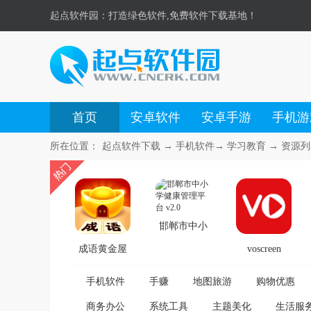
起点软件园：
打造绿色软件,免费软件下载基地！
首页
安卓软件
安卓手游
手机游
所在位置：
起点软件下载
→
手机软件
→
学习教育
→ 资源列
邯郸市中小
成语黄金屋
voscreen
学健康管理
最新版
v3.0.19
平台 v2.0
手机软件
手赚
地图旅游
购物优惠
v28.5.5.8
商务办公
系统工具
主题美化
生活服