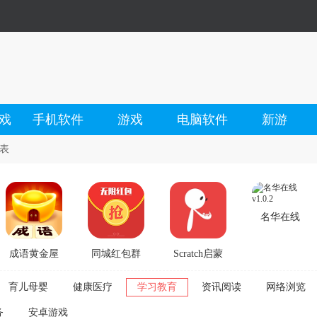
戏
手机软件
游戏
电脑软件
新游
表
名华在线
v1.0.2
成语黄金屋
同城红包群
Scratch启蒙
正版
最新版
v4.4.7
育儿母婴
健康医疗
学习教育
资讯阅读
网络浏览
v28.5.5.8
v1.5.4
务
安卓游戏