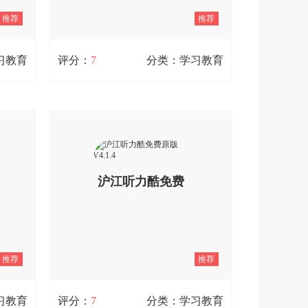
块设
推荐
推荐
查看详情
制。
习教育
评分：
7
分类：学习教育
早教英语安卓版 V1.0.2
长的软
早教英语是一款助力孩子从小夯实英语
童启蒙
基础的学习教育软件，用户能够依据自
海量优
身需求制定每日教学计划，以此提升英
地满足
语单词储备与口语表达能力。此外，软
沪江听力酷免费
儿童心
件还提供一对一线上对话服务，旨在让
音频完
孩子从小培养对英语的兴趣，巩固英语
孩子成
基础。有需要的朋友不妨点击体验吧。
原版 V4.1.4
查看详情
推荐
推荐
习教育
评分：
7
分类：学习教育