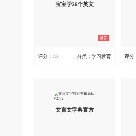
宝宝学26个英文
取，课程安排和教室座位安排都能在线
快速
查看，方便你合理规划学习时间。
高自
全面
查看详情
字母通用版 V19.0
推荐
评分：
7.2
分类：学习教育
评分
宝宝学26个英文字母通用版 V19.0
专注于儿童英语启蒙，涵盖小学一年级
这是
英文字母内容，既提供课堂上老师的英
户可
文字母教学指导，也配套课后的英文字
问题
母学习与练习材料。助力幼升小阶段的
速度
文言文字典官方
幼小衔接英文字母学习，让小朋友升入
一年级后能轻松应对相关内容。
查看详情
最新版 V2.4.2