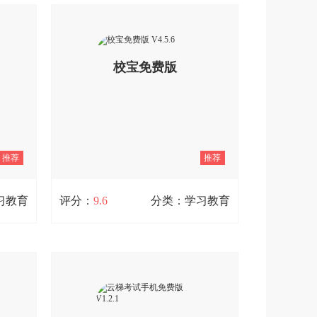
款面向
Anki资源库是一款能助力轻松记忆的工
，旨在
具，尤其对学生或备考用户而言十分实
务能
用。它具备出色的记忆方法，能让用户
丰富的
轻松记住内容且不易遗忘，对于在记忆
校宝免费版
发展、
方面存在困难的用户来说是个不错的选
，致力
择。
学习内
V4.5.6
查看详情
推荐
推荐
习教育
评分：
9.6
分类：学习教育
校宝免费版 V4.5.6
教软
校宝是一款教育学习类应用软件，提供
教师。
了丰富的学习资源，支持上传图片、音
的上门
频和视频，课堂点评形式多样，对学习
枉路、
资源进行了详细分类，学生可以通过搜