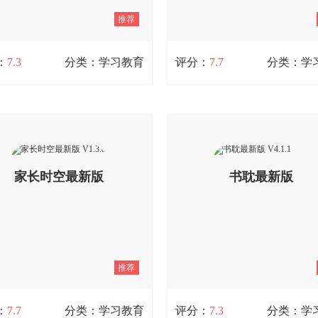
记录、系统化学习体系、互动版
推荐
置，以及学习内容的快速更新机
查看详情
：
7.3
分类：学习教育
评分：
7.7
分类：学
遍美国英语安卓官方版 V3.9.9
牛听听免费原版 V3.1.9
美国英语是一款功能强大、内容丰
牛听听是一款专注于儿童内在成
英语学习教育类软件，提供丰富的
件，在这里，你能体验到专为儿
视频和课程辅导内容，支持口语练
教育设计的各类服务。平台拥有
聊天机器人功能，可快速练习口语
家长时空最新版
质音频资源和专业服务，能更好
书耽最新版
行智能打分。已售出数百万册的真
儿童成长需求。所有内容都经过
小的美国英语教材在全球35个国家
理学家筛选、编码与完善，确保
。该软件提供语音速度调整、语音
V1.3.8
全契合孩子的成长规律，不会对
V4.1.1
、学习统计、录音和阅读词典等功
长关键期造成不良影响。
支持中英双语背景回放、多循环内
查看详情
索，以兴趣为起点和突破口。同
推荐
还具备英文搜索功能，涵盖CET-
ET-6、双语新闻、口语练习、智能
等英语学习功能，帮助用户轻松掌
：
7.7
分类：学习教育
评分：
7.3
分类：学
语知识。此外，软件支持远程控制