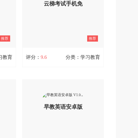
云梯考试手机免
随时可
索精准找到想要学习的资料，每天都有
，是请
学习资讯更新上线，提供了大量学习视
不再为
频供观看，具备自定义排课功能，还能
费版 V1.2.1
在社区与其他学生分享学习心得，共同
进步。
推荐
推荐
查看详情
习教育
评分：
9.6
分类：学习教育
4
云梯考试手机免费版 V1.2.1
与运输
云梯考试作为一款线上考试平台，专注
货运、
于提供专业的考试服务。用户可在平台
驶员等
内挑选想要参与的考试科目，待考试开
视频与
始时即可直接进入答题环节。平台涵盖
早教英语安卓版
掌握道
了丰富多样的考试课程供选择，答题结
评分与
束后就能提交试卷。考试开始前系统会
实用工
及时提醒用户，有效防止错过考试时
V1.0.2
其核心
间。此外，老师还能在线完成试卷批改
习情况
工作，整体使用体验十分便捷。