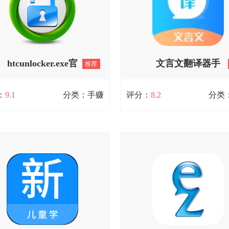
浸在精彩的游戏世界里。
医疗健康平台。
查看详情
查看详情
htcunlocker.exe官
文言文翻译器手
推荐
方版 V0.0.1
机版 V1.1.0
：
9.1
分类：手赚
评分：
8.2
分类
htcunlocker.exe官方版 V0.0.1
文言文翻译器手机版 V1.1.
C一键解锁工具是一款十分实用的解
文言文翻译器是一款专门为用户
件，专门为HTC用户设计，属于刷
捷翻译服务的应用程序。借助这
灵团队旗下产品，功能实用，支持
器，用户能够把现代汉语文本转
全系列Android设备，能让你的手机
代文言文风格的表达形式。该应
起来更流畅便捷。感兴趣的朋友可
除了具备基础的翻译功能外，还
T猫扑体验一下！
汇解释、语法分析等高级功能，
户更深入地理解和运用文言文。
查看详情
学习古代文化、阅读古籍，还是
学创作，文言文翻译器都可以为