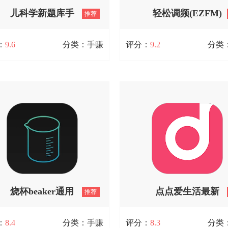
供精准、通顺的翻译结果，满足
儿科学新题库手
轻松调频(EZFM)
推荐
求。
查看详情
机最新版 V1.5.0
原版 V10.1.8
：
9.6
分类：手赚
评分：
9.2
分类
科学新题库手机最新版 V1.5.0
轻松调频(EZFM)原版 V10.1
学新题库是一款面向儿科医生、护
轻松调频（EZFM）是一款国产
学生以及家长打造的专业学习工
放软件，专注于为用户带来高品
其目的在于提升儿科学领域的知识
乐播放体验。平台汇聚了丰富多
和实践操作能力。这款工具拥有丰
乐资源，覆盖各类流派与风格，
题库资源，覆盖了儿科学的各个板
足用户对音乐的多元需求。
为用户提供了便捷高效的学习渠
查看详情
查看详情
烧杯beaker通用
点点爱生活最新
推荐
版 V23
免费版 V1.0.0
：
8.4
分类：手赚
评分：
8.3
分类