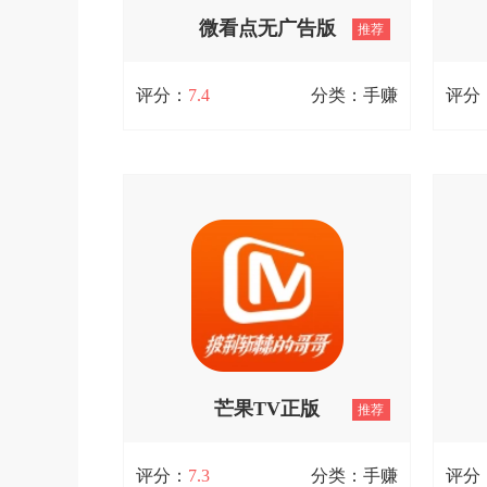
微看点无广告版
推荐
查看详情
V4.1.4
评分：
7.4
分类：手赚
评分
微看点无广告版 V4.1.4
儿
这款名为“悦享生活”的平台，专注于为
儿科
用户构建一个便捷、高效且多元的生活
士、
服务空间。它通过整合各类优质资源，
具，
不仅提供了丰富多样的生活服务选择，
储备
还能依据用户的个性化需求，智能推送
富的
最契合的服务与优惠。无论是日常购
块，
物、餐饮娱乐，还是旅游出行、健康管
道。
理，“悦享生活”都能为您提供助力，让
生活绽放更多精彩。
芒果TV正版
推荐
查看详情
V9.0.0
评分：
7.3
分类：手赚
评分