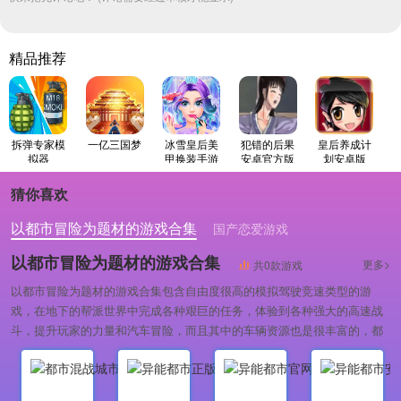
精品推荐
拆弹专家模
一亿三国梦
冰雪皇后美
犯错的后果
皇后养成计
拟器
甲换装手游
安卓官方版
划安卓版
免费版
猜你喜欢
以都市冒险为题材的游戏合集
国产恋爱游戏
像素冒险策略类手游
以都市冒险为题材的游戏合集
更多>
共0款游戏
以都市冒险为题材的游戏合集包含自由度很高的模拟驾驶竞速类型的游
戏，在地下的帮派世界中完成各种艰巨的任务，体验到各种强大的高速战
斗，提升玩家的力量和汽车冒险，而且其中的车辆资源也是很丰富的，都
是能够有着不同的体验的哦，感兴趣的就来吧。