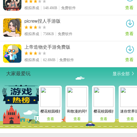
查看
模拟养成
148.4MB
免费软件
picrew捏人手游版
查看
模拟养成
758KB
免费软件
上帝造物史手游免费版
查看
模拟养成
62.8MB
免费软件
显示全部
大家最爱玩
樱花校园模拟器十八汉化版
和散漫的同学一起度过的生活安卓版
樱花校园模拟器万圣节版
迷你世界旧
查看
查看
查看
查看