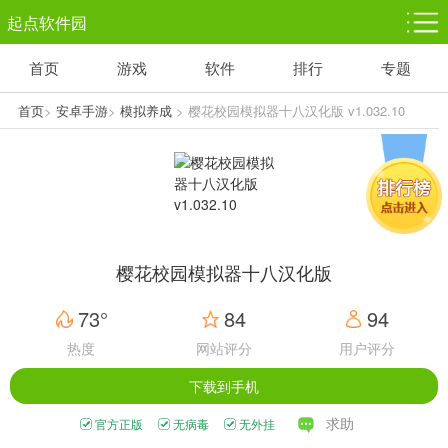
起点软件园
首页
游戏
软件
排行
专题
塔防游戏
休闲益智
体育竞技
1千+款游戏
1万+款游戏
5百+款游戏
首页
>
安卓手游
>
模拟养成
> 樱花校园模拟器十八汉化版 v1.032.10
角色扮演
赛车竞速
动作射击
3千+款游戏
3百+款游戏
3百+款游戏
樱花校园模拟器十八汉化版
73°
84
94
热度
网站评分
用户评分
下载到手机
求助
官方正版
无病毒
无外挂