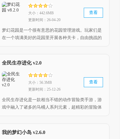
查看
大小：442.6MB
更新时间：26-04-20
梦幻花园是一个很有意思的花园管理游戏。玩家们是
在一个填满美好的花园里开展各种关卡，自由挑战的
玩法加上建设专属花园的成就感，花园的主人设计了
每个地方的构造，这些都是为了以便装饰设计梦幻花
园。
全民生存进化 v2.0
查看
大小：56.3MB
更新时间：25-12-26
全民生存进化是一款相当不错的动作冒险类手游，游
戏中融入了诸多的马桶人系列元素，超精彩的冒险体
验等待着玩家，玩家控制角色在场景中不断的探索冒
险，战胜各种敌人，感兴趣的玩家快来下载吧。
我的梦幻小岛 v2.6.0