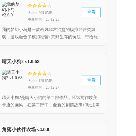
查看
大小：205.6MB
更新时间：25-12-25
我的梦幻小岛是一款画风非常治愈的模拟经营类游
戏，游戏融合了模拟经营+荒野生存的玩法，带给玩
家趣味十足的游戏体验，游戏中，你被迫流落到一片
荒岛上，你需要通过不断的收集生存必备物资，来确
保自己能够生存下去，快来下载吧。
晴天小狗2 v1.0.68
查看
大小：128.8MB
更新时间：25-12-27
晴天小狗2是晴天小狗的第二部作品，延续前作欧美
卡通的画风，在第二部中，全新的剧情故事和玩法等
待玩家挑战，你可以饲养各种各样的小狗，还可以自
由的利用装饰品来装饰小狗们的居所，喜欢这款游戏
的小伙伴，快来下载吧。
角落小伙伴农场 v4.0.0