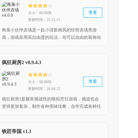
查看
大小：68.8MB
更新时间：25-12-21
角落小伙伴农场是一款小清新画风的经营农场类游
戏，游戏采用高自由度的玩法，你可以自由的装饰你
的农场，还有各种各样可爱的小动物等待玩家收集，
Q萌可爱的角色形象，带给玩家温馨治愈的游戏体
验，快来下载游玩这款游戏吧。
疯狂厨房2 v0.9.4.3
查看
大小：90.6MB
更新时间：26-04-12
疯狂厨房2是极富挑战性的模拟烹饪游戏，挑战也会
变得更加复杂，制作各种美味佳肴，合作完成各种任
务，以达到最佳成绩，移植的手机版，便捷的玩法，
轻松的时刻，勾起你对美食的无限遐想。
铁匠帝国 v1.1