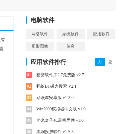
电脑软件
网络软件
系统软件
应用软件
且有
图形图像
传奇
置
应用软件排行
月
总
01
猪猪软件库2.7免费版 v2.7
02
蚂蚁BT磁力搜索 V2.1
03
动漫屋安卓版 v1.2.0
04
Win2000模拟器中文版 v1.0
05
小米盒子4C刷机固件 v1.0
06
黑洞投屏软件 v1.5.3