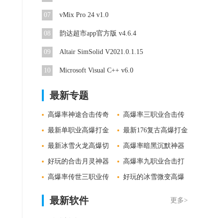
07
vMix Pro 24 v1.0
08
韵达超市app官方版 v4.6.4
09
Altair SimSolid V2021.0.1.15
10
Microsoft Visual C++ v6.0
最新专题
高爆率神途合击传奇
高爆率三职业合击传
手游推荐
最新单职业高爆打金
奇手游精选
最新176复古高爆打金
切割传奇下载
最新冰雪火龙高爆切
传奇下载
高爆率暗黑沉默神器
割传奇下载
好玩的合击月灵神器
传奇合集
高爆率九职业合击打
传奇推荐
高爆率传世三职业传
金传奇手游合集
好玩的冰雪微变高爆
奇手游合集
打金传奇推荐
最新软件
更多>