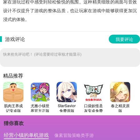
家在游玩过程中感受到轻松愉悦的氛围。这种精美细致的画面与音效
设计不仅提升了游戏的整体品质，也让玩家在游戏中能够获得更加沉
浸式的体验。
游戏评论
我要评论
快来抢先评论吧！ (评论需要经过审核才能显示)
精品推荐
肌肉王养成
尤雅小镇世
StarSavior
口袋妖怪圣
春之精灵原
记安卓版
界官方正版
免费原版
灰安卓免费
版
版
猜你喜欢
经营小镇的单机游戏
像素冒险策略类手游