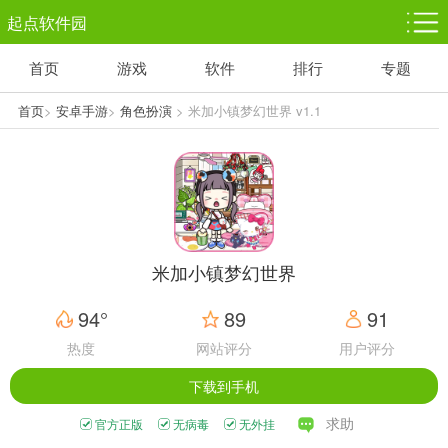
起点软件园
首页
游戏
软件
排行
专题
塔防游戏
休闲益智
体育竞技
1千+款游戏
1万+款游戏
5百+款游戏
首页
>
安卓手游
>
角色扮演
> 米加小镇梦幻世界 v1.1
角色扮演
赛车竞速
动作射击
3千+款游戏
3百+款游戏
3百+款游戏
米加小镇梦幻世界
94°
89
91
热度
网站评分
用户评分
下载到手机
求助
官方正版
无病毒
无外挂