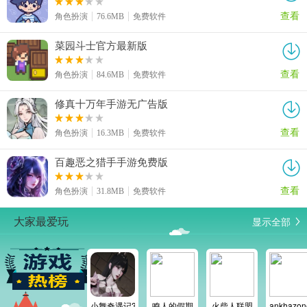
查看
角色扮演
76.6MB
免费软件
菜园斗士官方最新版
查看
角色扮演
84.6MB
免费软件
修真十万年手游无广告版
查看
角色扮演
16.3MB
免费软件
百趣恶之猎手手游免费版
查看
角色扮演
31.8MB
免费软件
显示全部
大家最爱玩
小舞奇遇记3d免费版
鸣人的假期
火柴人联盟
ankhaz