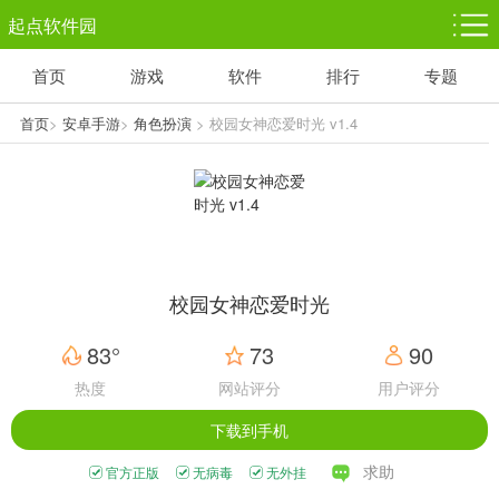
起点软件园
首页
游戏
软件
排行
专题
塔防游戏
休闲益智
体育竞技
1千+款游戏
1万+款游戏
5百+款游戏
首页
>
安卓手游
>
角色扮演
> 校园女神恋爱时光 v1.4
角色扮演
赛车竞速
动作射击
3千+款游戏
3百+款游戏
3百+款游戏
校园女神恋爱时光
83°
73
90
热度
网站评分
用户评分
下载到手机
求助
官方正版
无病毒
无外挂