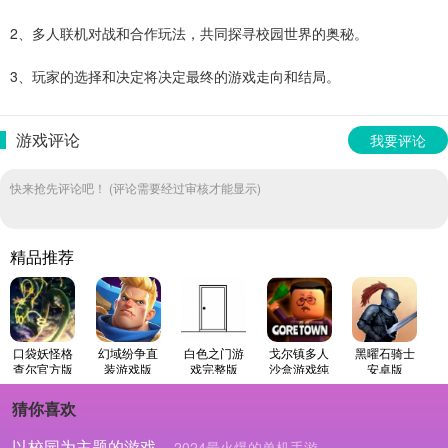
2、多人联机对战和合作玩法，共同探寻校园世界的奥秘。
3、玩家的选择和决定将决定最终的游戏走向和结局。
游戏评论
我要评论
快来抢先评论吧！ (评论需要经过审核才能显示)
精品推荐
口袋妖怪格
幻域纷争直
白色之门游
戈尔镇多人
黑曜石骑士
查尔官方版
装游戏版
戏完整版
沙盒游戏纯
安卓版
净最新版
猜你喜欢
以校园为主题的游戏
2024最火爆的单机手游