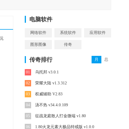
电脑软件
网络软件
系统软件
应用软件
玩
图形图像
传奇
传奇排行
月
总
01
乌托邦 v3.0.1
02
荣耀大陆 v1.3.312
03
权威辅助 V2.83
04
汤不热 v34.4.0.109
05
征战龙庭散人打金微端 v1.80
06
1.80火龙元素大极品特戒版 v1.0.0