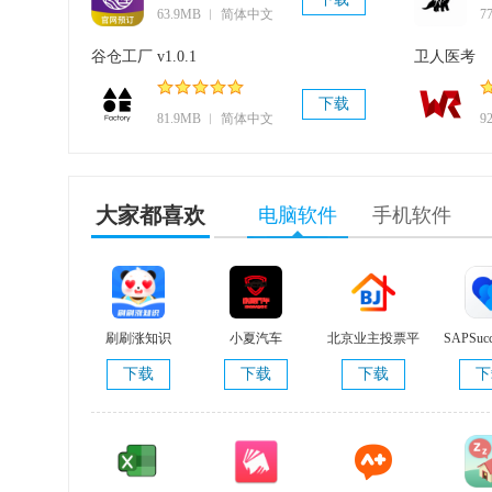
63.9MB ︱ 简体中文
7
谷仓工厂 v1.0.1
卫人医考
下载
81.9MB ︱ 简体中文
9
大家都喜欢
电脑软件
手机软件
刷刷涨知识
小夏汽车
北京业主投票平
SAPSucc
V1.0.1
台 V3.2.16
v15
下载
下载
下载
下