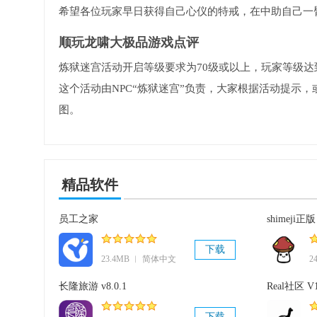
希望各位玩家早日获得自己心仪的特戒，在中助自己一
顺玩龙啸大极品游戏点评
炼狱迷宫活动开启等级要求为70级或以上，玩家等级达到
这个活动由NPC“炼狱迷宫”负责，大家根据活动提示
图。
精品软件
员工之家
shimeji正版 
下载
23.4MB ︱ 简体中文
2
长隆旅游 v8.0.1
Real社区 V1
下载