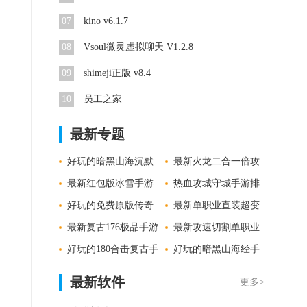
07
kino v6.1.7
08
Vsoul微灵虚拟聊天 V1.2.8
09
shimeji正版 v8.4
10
员工之家
最新专题
好玩的暗黑山海沉默
最新火龙二合一倍攻
手游合集
最新红包版冰雪手游
手游精选
热血攻城守城手游排
集锦
好玩的免费原版传奇
行
最新单职业直装超变
手游合集
最新复古176极品手游
手游专区
最新攻速切割单职业
集锦
好玩的180合击复古手
手游精选
好玩的暗黑山海经手
游合集
游大全
最新软件
更多>