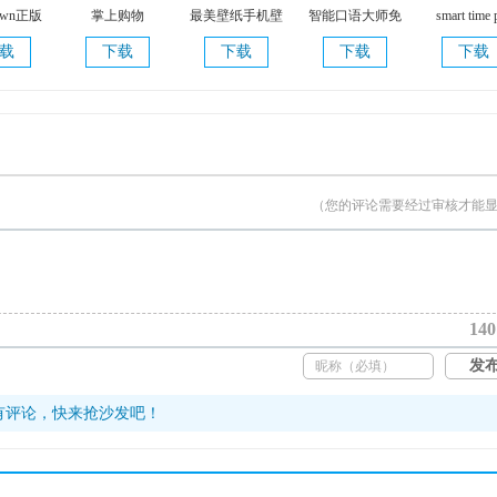
Town正版
掌上购物
最美壁纸手机壁
智能口语大师免
smart time 
4.1
纸 免费版 v1.5.8
费版 v2.5.2 安卓
V2.0.5.0
载
下载
下载
下载
下载
免费版
版
（您的评论需要经过审核才能
140
发
有评论，快来抢沙发吧！