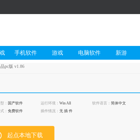
戏
手机软件
游戏
电脑软件
新游
c版 v1.86
类型：
国产软件
运行环境：
Win All
软件语言：
简体中文
方式：
免费软件
插件情况：
无 插 件
起点本地下载