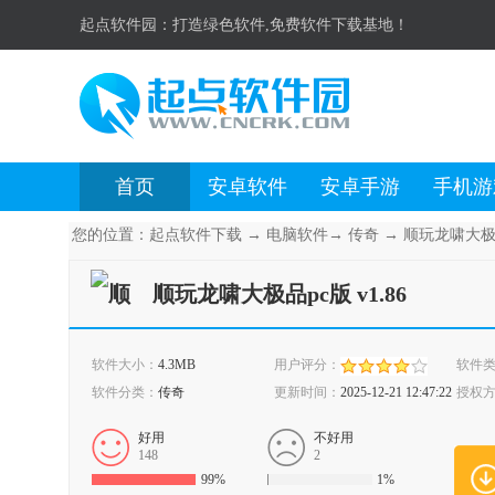
起点软件园：
打造绿色软件,免费软件下载基地！
首页
安卓软件
安卓手游
手机游
您的位置：
起点软件下载
→
电脑软件
→
传奇
→
顺玩龙啸大极品p
顺玩龙啸大极品pc版 v1.86
软件大小：
4.3MB
用户评分：
软件
软件分类：
传奇
更新时间：
2025-12-21 12:47:22
授权
好用
不好用
148
2
99%
1%