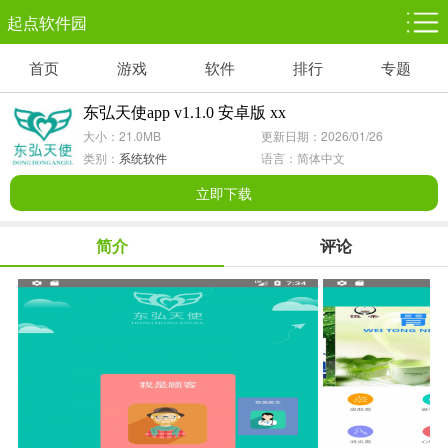
起点软件园
首页
游戏
软件
排行
专题
塔防游戏
休闲益智
体育竞技
1千+款游戏
1万+款游戏
5百+款游戏
东弘天使app v1.1.0 安卓版 xx
大小：21.0MB
更新日期：2026/01/26
角色扮演
赛车竞速
动作射击
类别：
系统软件
语言：简体中文
3千+款游戏
3百+款游戏
3百+款游戏
立即下载
简介
评论