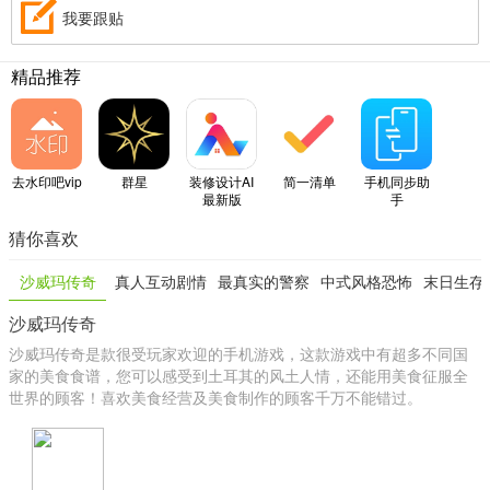
我要跟贴
精品推荐
去水印吧vip
群星
装修设计AI
简一清单
手机同步助
最新版
手
猜你喜欢
沙威玛传奇
真人互动剧情
最真实的警察
中式风格恐怖
末日生存
沙威玛传奇
类手游
模拟类游戏
游戏
尸游
沙威玛传奇是款很受玩家欢迎的手机游戏，这款游戏中有超多不同国
家的美食食谱，您可以感受到土耳其的风土人情，还能用美食征服全
世界的顾客！喜欢美食经营及美食制作的顾客千万不能错过。