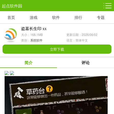
起点软件园
首页
游戏
软件
排行
专题
塔防游戏
休闲益智
体育竞技
1千+款游戏
1万+款游戏
5百+款游戏
盗墓长生印 xx
大小：168.1MB
更新日期：2026/06/02
角色扮演
赛车竞速
动作射击
类别：
系统软件
语言：简体中文
3千+款游戏
3百+款游戏
3百+款游戏
立即下载
简介
评论