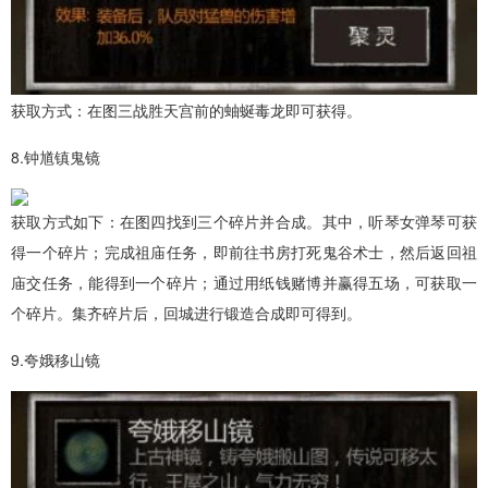
获取方式：在图三战胜天宫前的蚰蜒毒龙即可获得。
8.钟馗镇鬼镜
获取方式如下：在图四找到三个碎片并合成。其中，听琴女弹琴可获
得一个碎片；完成祖庙任务，即前往书房打死鬼谷术士，然后返回祖
庙交任务，能得到一个碎片；通过用纸钱赌博并赢得五场，可获取一
个碎片。集齐碎片后，回城进行锻造合成即可得到。
9.夸娥移山镜