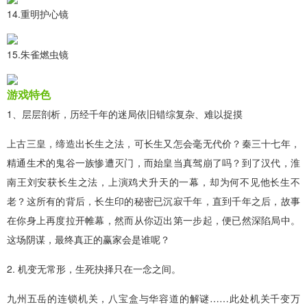
14.重明护心镜
15.朱雀燃虫镜
游戏特色
1、层层剖析，历经千年的迷局依旧错综复杂、难以捉摸
上古三皇，缔造出长生之法，可长生又怎会毫无代价？秦三十七年，
精通生术的鬼谷一族惨遭灭门，而始皇当真驾崩了吗？到了汉代，淮
南王刘安获长生之法，上演鸡犬升天的一幕，却为何不见他长生不
老？这所有的背后，长生印的秘密已沉寂千年，直到千年之后，故事
在你身上再度拉开帷幕，然而从你迈出第一步起，便已然深陷局中。
这场阴谋，最终真正的赢家会是谁呢？
2. 机变无常形，生死抉择只在一念之间。
九州五岳的连锁机关，八宝盒与华容道的解谜……此处机关千变万