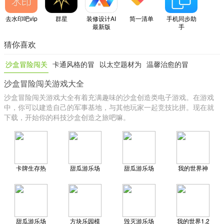
去水印吧vip
群星
装修设计AI
简一清单
手机同步助
最新版
手
猜你喜欢
沙盒冒险闯关
卡通风格的冒
以太空题材为
温馨治愈的冒
沙盒冒险闯关游戏大全
游戏大全
险闯关类游戏
题材的冒险闯
险闯关手游
沙盒冒险闯关游戏大全有着充满趣味的沙盒创造类电子游戏。在游戏
关类游戏
中，你可以建造自己的军事基地，与其他玩家一起竞技比拼。现在就
下载，开始你的科技沙盒创造之旅吧嘛。
卡牌生存热
甜瓜游乐场
甜瓜游乐场
我的世界神
带岛屿
机器人模组
21.1国际版
奇宝贝星辰
版
mega
甜瓜游乐场
方块乐园模
毁灭游乐场
我的世界1.2