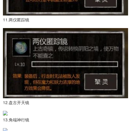
11.两仪匿踪镜
12.盘古开天镜
13.角端神行镜