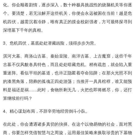
化。你会顺着剧情，逐步深入，数十种极具挑战性的烧脑机关等你逐
个。要清楚，若无法解开这些机关，你便会永远被困在当前！越是危
机四伏，越需沉着冷静，唯有真正的摸金校尉强者，方可最终探寻到
深埋墓下千年的真相。
3、危机四伏，墓底处处潜藏凶险，须得步步为营。
淇河大墓、商洛山古墓、秦始皇陵、南洋古墓、上古魔窟，这些千年
古墓不仅风貌各具特色，而且处处暗藏危机。稍有疏忽，就会陷入重
重迷阵。看似平坦的墓道，也许正隐匿着夺命陷阱；在那火光照不到
的漆黑角落，陪葬的孤魂正四处游荡；当推开一具具棺椁，谁又能预
料是福还是祸……此时，食物所剩无几，火把也即将燃尽，你，还打
算继续前行吗？
4、精心谋划布局，不辞辛劳地经营倒斗小队。
在此处，你会遭遇诸多真切的抉择。在这个以物易物的社会，面对黑
商，你要怎样凭借智慧与之周旋，运用最佳策略来换取珍贵的下墓物