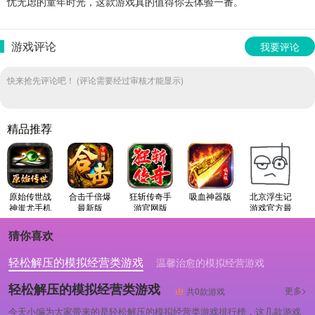
忧无虑的童年时光，这款游戏真的值得你去体验一番。
游戏评论
我要评论
快来抢先评论吧！ (评论需要经过审核才能显示)
精品推荐
原始传世战
合击千倍爆
狂斩传奇手
吸血神器版
北京浮生记
神蚩尤手机
最新版
游官网版
游戏官方最
最新版
新版
猜你喜欢
轻松解压的模拟经营类游戏
温馨治愈的模拟经营游戏
温馨治愈的模拟经营类游戏
轻松解压的模拟经营类游戏
更多>
共0款游戏
今天小编为大家带来的是轻松解压的模拟经营类游戏排行榜，这几款游戏