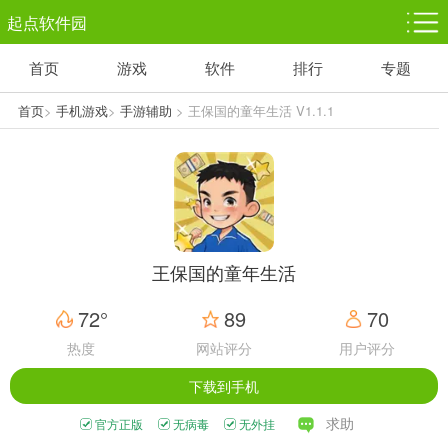
起点软件园
首页
游戏
软件
排行
专题
塔防游戏
休闲益智
体育竞技
1千+款游戏
1万+款游戏
5百+款游戏
首页
>
手机游戏
>
手游辅助
> 王保国的童年生活 V1.1.1
角色扮演
赛车竞速
动作射击
3千+款游戏
3百+款游戏
3百+款游戏
王保国的童年生活
72°
89
70
热度
网站评分
用户评分
下载到手机
求助
官方正版
无病毒
无外挂