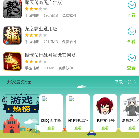
顺天传奇无广告版
查看
手游辅助
186.8MB
免费软件
龙之霸业通用版
查看
手游辅助
201.7MB
免费软件
骷髅传世战神蚩尤官网版
查看
手游辅助
2.1MB
免费软件
显示全部
大家最爱玩
pubg画质修改器
ons模拟器汉化版
TK挠女仆脚心模拟器
冷狐绅士
查看
查看
查看
查看