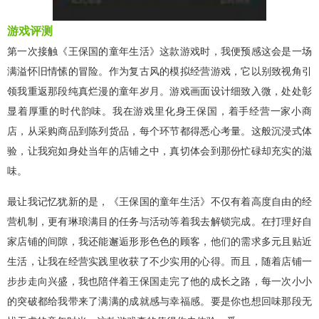
游戏评测
第一次接触《王保国的童年生活》这款游戏时，我便预感这会是一场
满溢怀旧情愫的冒险。作为复古风的模拟经营游戏，它以别致视角引
领我重返那段纯真烂漫的童年岁月。游戏画面设计细致入微，处处彰
显着厚重的时代韵味。我在游戏里化身王保国，着手经营一家小商
店，从采购商品到陈列货品，每个环节都得悉心考量。这般沉浸式体
验，让我宛如身处当年的店铺之中，真切体会到那份忙碌却充实的滋
味。
最让我记忆犹新的是，《王保国的童年生活》不仅有着高度自由的经
营机制，更有琳琅满目的任务与活动等着我去解锁完成。在打理好自
家店铺的间隙，我还能邂逅形形色色的顾客，他们的需求多元且贴近
生活，让我在经营实践里收获了不少实用的心得。而且，随着店铺一
步步走向兴盛，我也陪伴着王保国走完了他的成长之路，每一次小小
的突破都给我带来了满满的成就感与幸福感。要是你也想回味那段无