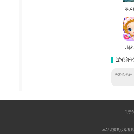
暴风
纯
v1
莉比
疯狂
游戏评
手机版
快来抢先评论
关于
本站资源均收集整