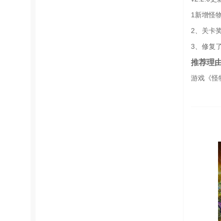
1新增怪
2、关卡
3、修复
推荐理
游戏《怪