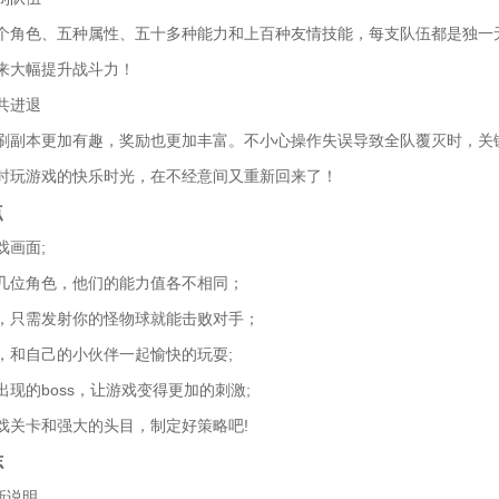
个角色、五种属性、五十多种能力和上百种友情技能，每支队伍都是独一
来大幅提升战斗力！
共进退
刷副本更加有趣，奖励也更加丰富。不小心操作失误导致全队覆灭时，关
时玩游戏的快乐时光，在不经意间又重新回来了！
点
戏画面;
几位角色，他们的能力值各不相同；
，只需发射你的怪物球就能击败对手；
，和自己的小伙伴一起愉快的玩耍;
出现的boss，让游戏变得更加的刺激;
戏关卡和强大的头目，制定好策略吧!
志
更新说明