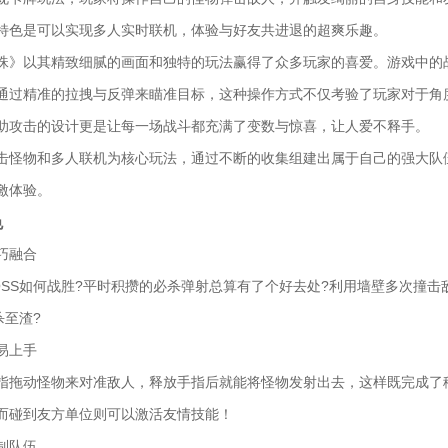
特色是可以实现多人实时联机，体验与好友共进退的超爽乐趣。
珠》以其精致细腻的画面和独特的玩法赢得了众多玩家的喜爱。游戏中的
通过精准的拉拽与反弹来瞄准目标，这种操作方式不仅考验了玩家对于角
助攻击的设计更是让每一场战斗都充满了变数与惊喜，让人爱不释手。
击怪物和多人联机为核心玩法，通过不断的收集组建出属于自己的强大队
激体验。
色
巧融合
OSS如何战胜?平时积攒的必杀弹射总算有了个好去处?利用墙壁多次撞
杀至渣?
易上手
指拖动怪物来对准敌人，释放手指后就能将怪物发射出去，这样既完成了
而碰到友方单位则可以激活友情技能！
制队伍