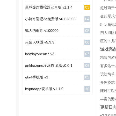
03
星球爆炸模拟器安卓版 v1.1.4
超过两千
变的形式
04
小舞奇遇记3d免费版 v01.28.03
组队联机
05
鸣人的假期 v100000
四人组队
巨轮！儿
06
火柴人联盟 v5.9.9
游戏亮
07
lastdayonearth v3
精致的游
08
ankhazone埃及猫 原版v0.0.1
有多达十
玩法简单
09
gta4手机版 v3
开黑模式
10
hypnoapp安卓版 v1.1.0
随时可以
丰富的游
更新日
v2.2.0