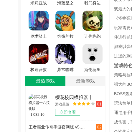
米莉亚战
海蓝星之
我们身边
戏最大的
记dx游戏
梦安卓直
的狼官方
正版 v1.0
装版
版 v1.21
《怪物弹
v0.3.70
玩家需要
奥术骑士
饥饿的拉
让你先跑
伴进行辅
免费原版
姆2游戏安
40米游戏
游戏以弹
v1.00.066
装包 v3
绿色版
进退的刺
v1.0.6
游戏特
极速营救
异常咖啡
斯伦德里
策略与技
游戏绿色
机手游无
纳官方正
最热游戏
最新游戏
强大的B
版 v3.1.2
广告版
版 v2.0.3
vrelease-
BOSS轰
樱花校园模拟器十
0.3
玩法简单
01
游戏星级：
八汉化版 v1.032.10
立即查看
通过用手
成伤害，
02
王者霸业传奇手游官网版 v5.5.0
个性化定