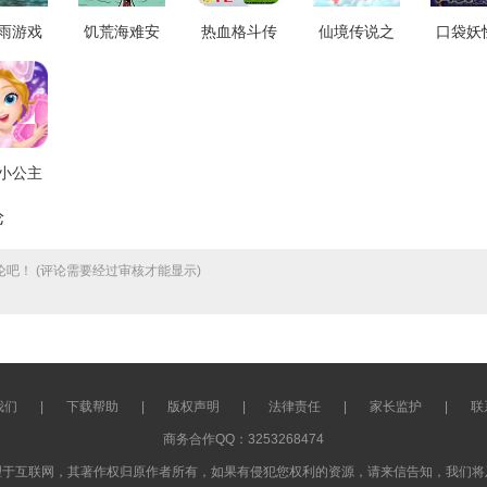
雨游戏
饥荒海难安
热血格斗传
仙境传说之
口袋妖
净版
卓直装版
说汉化版
约定好的冒
袋暴龙
.7.11
v1.33.5
v2020.12.16.14
险手机免费
纯净
版 v1.7.1
vjava
小公主
派对夜
论
 v1.6
吧！ (评论需要经过审核才能显示)
我们
|
下载帮助
|
版权声明
|
法律责任
|
家长监护
|
联
商务合作QQ：3253268474
理于互联网，其著作权归原作者所有，如果有侵犯您权利的资源，请来信告知，我们将