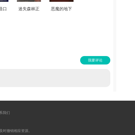
怪口
迷失森林正
恶魔的地下
游戏
版 v1.0.2
城游戏绿色
版
版 v1.0
800
我要评论
系我们
及时撤销相应资源。