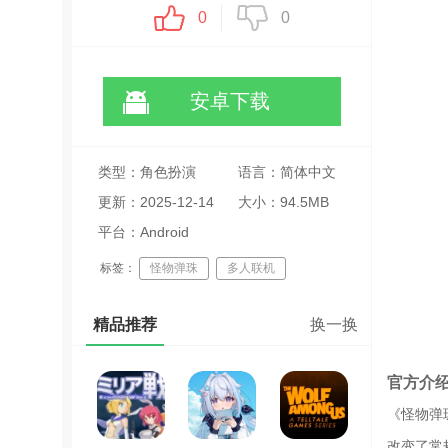
0
0
安卓下载
类型：角色扮演
语言：简体中文
更新：2025-12-14
大小：94.5MB
04:46:24
平台：Android
标签：
怪物弹珠
多人联机
弹射战斗
精品推荐
换一换
官方介
《怪物弹
改变了常