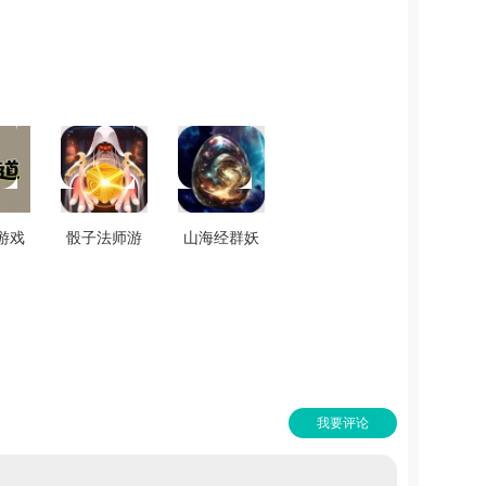
游戏
骰子法师游
山海经群妖
0.7
戏官方最新
谱游戏官方
版 v1.0.0
最新版
v1.1.0
我要评论