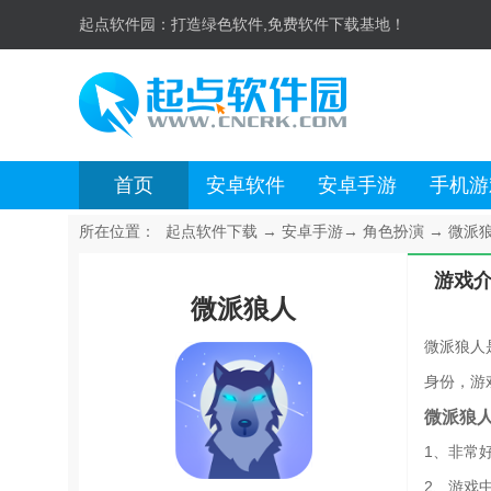
起点软件园：
打造绿色软件,免费软件下载基地！
首页
安卓软件
安卓手游
手机游
所在位置：
起点软件下载
→
安卓手游
→
角色扮演
→
微派狼人
游戏
微派狼人
微派狼人
身份，游
微派狼
1、非常
2、游戏