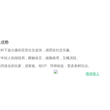
人优势
款时下超火爆的语音社交桌游，感受轻社交乐趣。
万年轻人热闹组局，酣畅发言，烧脑推理，互飚演技。
志同道合的玩家，进家族、组CP、拜师收徒，更多新鲜玩法。