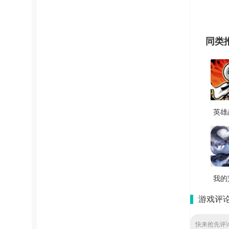
同类
英雄
级火
御安
版 v
我的
灵性
游戏评
v1
快来抢先评论