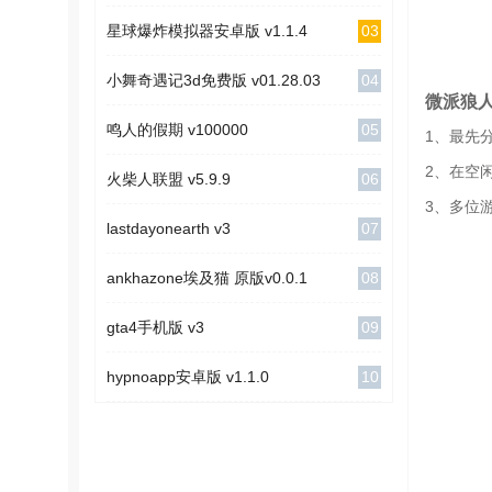
03
星球爆炸模拟器安卓版 v1.1.4
04
小舞奇遇记3d免费版 v01.28.03
微派狼
05
鸣人的假期 v100000
1、最先
2、在空
06
火柴人联盟 v5.9.9
3、多位
07
lastdayonearth v3
08
ankhazone埃及猫 原版v0.0.1
09
gta4手机版 v3
10
hypnoapp安卓版 v1.1.0