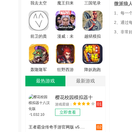
我去太空
魔王归来
三国笔录
微派狼
挖矿还债
安卓免费
手游直装
1、每一
手机版
版 v3.61
版 v1.0
2、通过
v1.1.1
3、非常
前卫的粪
漫威：未
越狱模拟
作RPG游
来之战手
器3D手机
戏纯净最
游免费版
免费版
新版
v11.5.1
v1.0.3
v1.0.0
轰隆隆军
狂野西游
降妖跑跑
团免费版
游戏无广
西游记免
最热游戏
最新游戏
v5.2.0
告版
费原版
v1.25.0211.57227
v1.25.0211.57227
樱花校园模拟器十
01
游戏星级：
八汉化版 v1.032.10
立即查看
02
王者霸业传奇手游官网版 v5.5.0