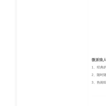
微派狼
1、经典
2、随时
3、热闹