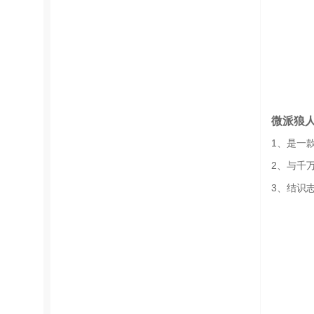
微派狼
1、是一
2、与千
3、结识