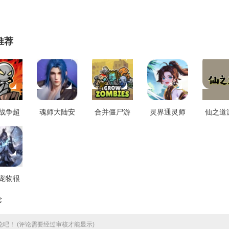
推荐
战争超
魂师大陆安
合并僵尸游
灵界通灵师
仙之道
柴人防
卓官方版
戏正版
游戏纯净最
正版 v0.
卓免费
v1.03
v36.8.1
新版 v1.0.0
1.1.0
宠物很
通用版
论
.046
吧！ (评论需要经过审核才能显示)