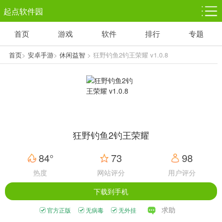
起点软件园
首页
游戏
软件
排行
专题
塔防游戏
休闲益智
体育竞技
1千+款游戏
1万+款游戏
5百+款游戏
首页
>
安卓手游
>
休闲益智
> 狂野钓鱼2钓王荣耀 v1.0.8
角色扮演
赛车竞速
动作射击
3千+款游戏
3百+款游戏
3百+款游戏
狂野钓鱼2钓王荣耀
84°
73
98
热度
网站评分
用户评分
下载到手机
求助
官方正版
无病毒
无外挂