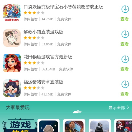
口袋妖怪究极绿宝石小智萌娘改游戏正版
查看
休闲益智
14.7MB
免费软件
解救小猫直装游戏版
查看
休闲益智
33.8MB
免费软件
花田物语游戏官方最新版
查看
休闲益智
563.6MB
免费软件
福运猪猪安卓直装版
查看
休闲益智
41.1MB
免费软件
显示全部
大家最爱玩