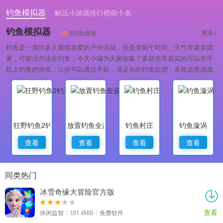
钓鱼模拟器
解压小游戏排行榜前十名
休闲趣味的关卡挑战游戏
钓鱼模拟器
更多>
共0款游戏
钓鱼是一项许多人都很喜爱的户外活动，但是受制于时间、天气等诸多因
素，可能没办法去钓鱼，今天小编为大家收集了多款非常真实的可以在手
机上钓鱼的游戏，让你可以通过手机，满足你的钓鱼欲望，喜欢这类游戏
的小伙伴，快来下载吧！
狂野钓鱼2钓王荣耀
放置钓鱼全蓝
钓鱼村庄
钓鱼漩涡
查看
查看
查看
查看
同类热门
冰雪奇缘大冒险官方版
查看
休闲益智
181.4MB
免费软件