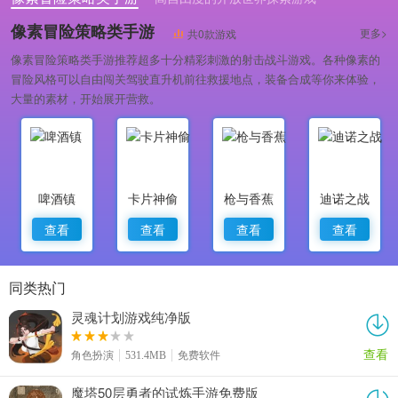
小清新画风的模拟经营类游戏
像素冒险策略类手游
更多>
共0款游戏
像素冒险策略类手游推荐超多十分精彩刺激的射击战斗游戏。各种像素的
冒险风格可以自由闯关驾驶直升机前往救援地点，装备合成等你来体验，
大量的素材，开始展开营救。
啤酒镇
卡片神偷
枪与香蕉
迪诺之战
查看
查看
查看
查看
同类热门
灵魂计划游戏纯净版
查看
角色扮演
531.4MB
免费软件
魔塔50层勇者的试炼手游免费版