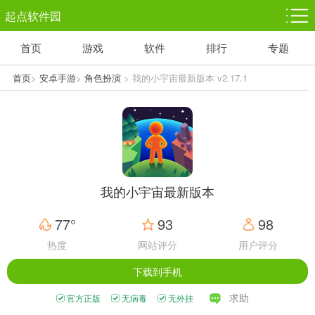
起点软件园
首页
游戏
软件
排行
专题
塔防游戏
休闲益智
体育竞技
1千+款游戏
1万+款游戏
5百+款游戏
首页
>
安卓手游
>
角色扮演
> 我的小宇宙最新版本 v2.17.1
角色扮演
赛车竞速
动作射击
3千+款游戏
3百+款游戏
3百+款游戏
我的小宇宙最新版本
77°
93
98
热度
网站评分
用户评分
下载到手机
求助
官方正版
无病毒
无外挂