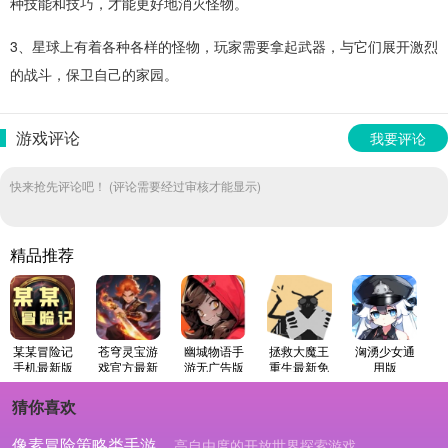
种技能和技巧，才能更好地消灭怪物。
3、星球上有着各种各样的怪物，玩家需要拿起武器，与它们展开激烈
的战斗，保卫自己的家园。
游戏评论
我要评论
快来抢先评论吧！ (评论需要经过审核才能显示)
精品推荐
某某冒险记
苍穹灵宝游
幽城物语手
拯救大魔王
洶湧少女通
手机最新版
戏官方最新
游无广告版
重生最新免
用版
版
费版
猜你喜欢
像素冒险策略类手游
高自由度的开放世界探索游戏