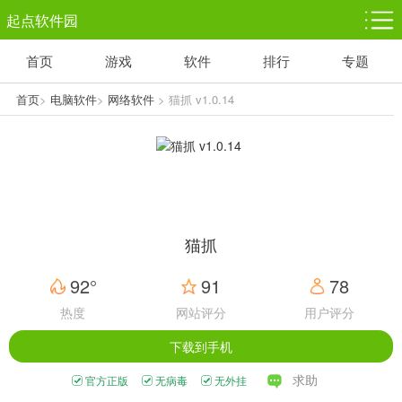
起点软件园
首页
游戏
软件
排行
专题
塔防游戏
休闲益智
体育竞技
1千+款游戏
1万+款游戏
5百+款游戏
首页
>
电脑软件
>
网络软件
> 猫抓 v1.0.14
角色扮演
赛车竞速
动作射击
3千+款游戏
3百+款游戏
3百+款游戏
猫抓
92°
91
78
热度
网站评分
用户评分
下载到手机
求助
官方正版
无病毒
无外挂