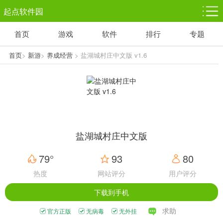
起点软件园
首页
游戏
软件
排行
专题
塔防游戏
休闲益智
体育竞技
1千+款游戏
1万+款游戏
5百+款游戏
首页
>
新游
>
养成经营
> 盐湖城村庄中文版 v1.6
角色扮演
赛车竞速
动作射击
3千+款游戏
3百+款游戏
3百+款游戏
盐湖城村庄中文版
79°
93
80
热度
网站评分
用户评分
下载到手机
求助
官方正版
无病毒
无外挂