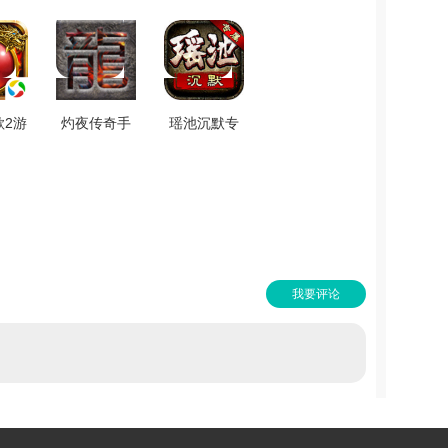
歌2游
灼夜传奇手
瑶池沉默专
装包
游版
属手游无广
.0
V0.0.24
告版 V4.5.1
我要评论