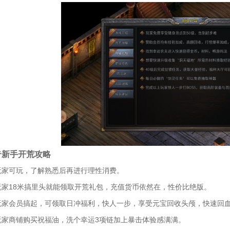
奇新手开荒攻略
玩家可玩，了解熟悉后再进行理性消费。
玩家18米搞里头就能领取开荒礼包，充值货币依然在，性价比绝版。
玩家会员搞起，可领取日冲福利，快人一步，享受元宝回收头颅，快速回
玩家商铺购买祝福油，洗个幸运3项链加上暴击体验感满满。