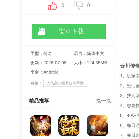
0
0
安卓下载
类型：传奇
语言：简体中文
更新：2026-07-08
大小：124.35MB
云川传
20:37:15
平台：Android
1、玩家
标签：
人气高的经典传奇手游
2、赞助
3、找到
精品推荐
换一换
4、想要
5、40
6、每日
7、完成