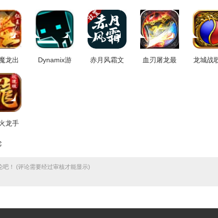
魔龙出
Dynamix游
赤月风霜文
血刃屠龙最
龙城战
戏纯净
戏纯净版
字版 V3.88
新免费版
戏安
新版
v3.18.00
V3.0
V1.0
.2.6
火龙手
广告版
论
.0.4
吧！ (评论需要经过审核才能显示)