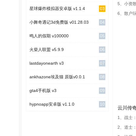
5、小资
03
星球爆炸模拟器安卓版 v1.1.4
6、散户
04
小舞奇遇记3d免费版 v01.28.03
05
鸣人的假期 v100000
06
火柴人联盟 v5.9.9
07
lastdayonearth v3
08
ankhazone埃及猫 原版v0.0.1
09
gta4手机版 v3
10
hypnoapp安卓版 v1.1.0
云川传
1、战士
2、道士