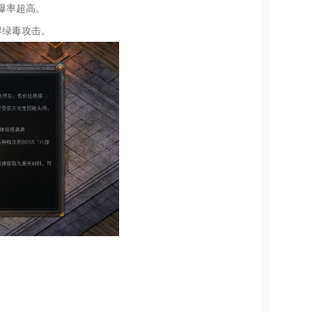
爆率超高。
得绿毒攻击。