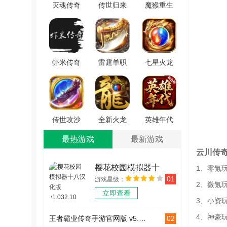
灭魂传奇
传世归来
魔猴重生
无广告版
冰峰暗黑
焚天之战
V1.0.8.210
传奇2026
直装版
免费原版
V1.0.0
V1.0.0
虾米传奇
雷霆单职
七星火龙
游戏纯净
业传奇手
传奇官方
最新版
机最新版
版 V2.110
V101.0.0
V3.3.6
传世攻沙
全新火龙
英雄年代
最新免费
游戏官方
联动版
最热游戏
最新游戏
版 V1.0
最新版
V1.0.0
云川传
V1.1.0
樱花校园模拟器十
1、零氪
01
游戏星级：
八汉化版 v1.032.10
2、微氪
立即查看
3、小资
4、神豪
02
王者霸业传奇手游官网版 v5.5.0