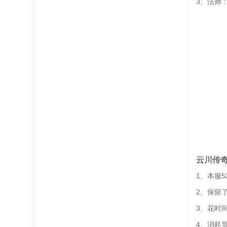
3、法师
云川传
1、本服
2、保留
3、花时
4、消耗