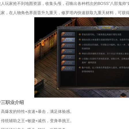
散人玩家抢不到地图资源，收集头颅，召唤出各种档次的BOSS”八部鬼帅“
玩家，在人物角色界面晋升九重天，修罗塔内快速获取九重天材料，可获
奇三职业介绍
：高爆发的特性+攻速+暴击，满足体验感。
：传统辅助之王+敏捷+减伤，变身单挑王。