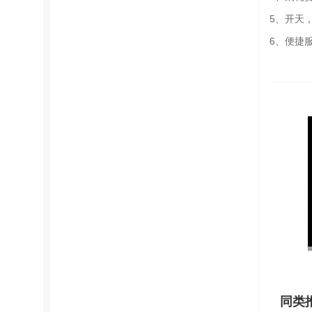
5、开天
6、便捷
同类