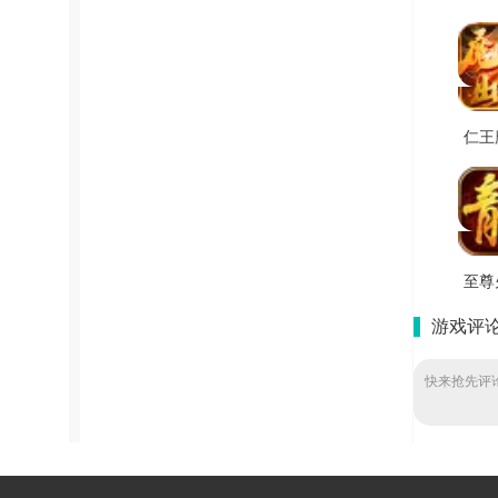
仁王
世游
最
V4
至尊
游无
游戏评
V1
快来抢先评论