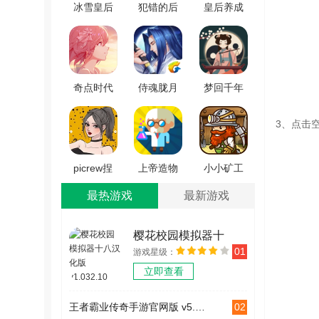
冰雪皇后
犯错的后
皇后养成
美甲换装
果安卓官
计划安卓
手游免费
方版
版 V茉茉
版 V1.0.0
V1.3.0
奇点时代
侍魂胧月
梦回千年
免费原版
传说游戏
手游直装
3、点击
V1.4.9
完整版
版 V1.3.92
V1.0.4
picrew捏
上帝造物
小小矿工
人手游版
史手游免
手机最新
最热游戏
最新游戏
V1.0.0
费版
版 V1.0.0
V1.0.1
樱花校园模拟器十
01
游戏星级：
八汉化版 v1.032.10
立即查看
02
王者霸业传奇手游官网版 v5.5.0