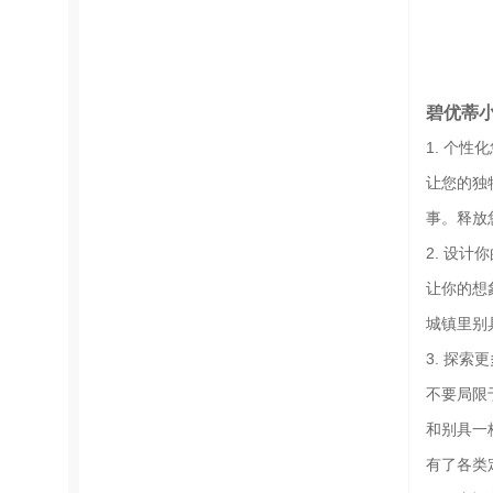
碧优蒂
1. 个性
让您的独
事。释放
2. 设计
让你的想
城镇里别
3. 探索
不要局限
和别具一
有了各类