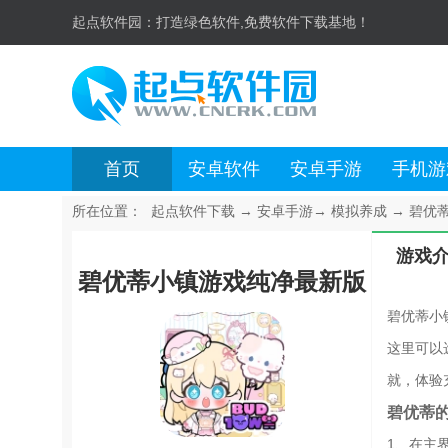
起点软件园：
打造绿色软件,免费软件下载基地！
首页
安卓软件
安卓手游
手机游
所在位置：
起点软件下载
→
安卓手游
→
模拟养成
→
碧优蒂
游戏
碧优蒂小镇游戏纯净最新版
碧优蒂小
这里可以
就，体验
碧优蒂
1、在主