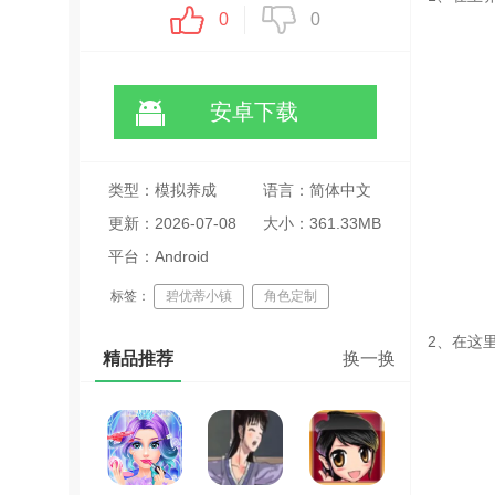
0
0
安卓下载
类型：模拟养成
语言：简体中文
更新：2026-07-08
大小：361.33MB
19:39:11
平台：Android
标签：
碧优蒂小镇
角色定制
房屋DIY
2、在这
精品推荐
换一换