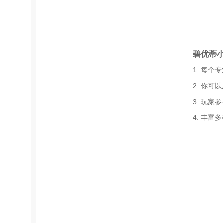
碧优蒂
1. 每
2. 你
3. 玩
4. 丰