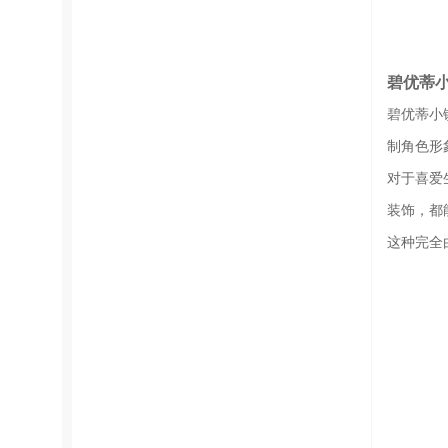
碧优蒂
碧优蒂小
制角色形
对于喜爱
装饰，都
这种完全