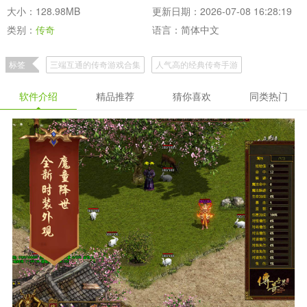
大小：128.98MB
更新日期：2026-07-08 16:28:19
类别：
传奇
语言：简体中文
标签
三端互通的传奇游戏合集
人气高的经典传奇手游
微变传奇新开服手游
一人一服的传奇手游
新开服传世手游大全
软件介绍
精品推荐
猜你喜欢
同类热门
复古传奇手游大全