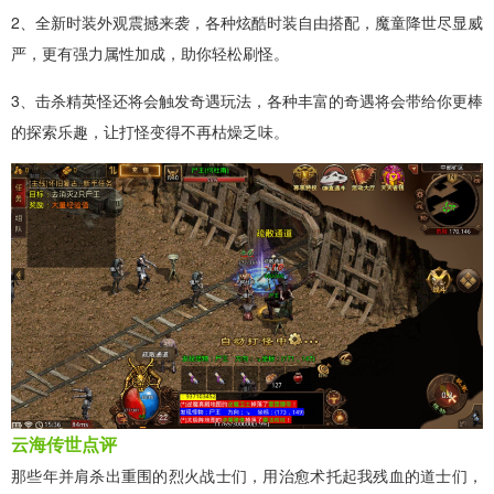
2、全新时装外观震撼来袭，各种炫酷时装自由搭配，魔童降世尽显威
严，更有强力属性加成，助你轻松刷怪。
3、击杀精英怪还将会触发奇遇玩法，各种丰富的奇遇将会带给你更棒
的探索乐趣，让打怪变得不再枯燥乏味。
云海传世点评
那些年并肩杀出重围的烈火战士们，用治愈术托起我残血的道士们，