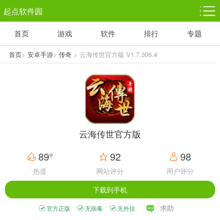
起点软件园
首页
游戏
软件
排行
专题
塔防游戏
休闲益智
体育竞技
1千+款游戏
1万+款游戏
5百+款游戏
首页
>
安卓手游
>
传奇
> 云海传世官方版 V1.7.306.4
角色扮演
赛车竞速
动作射击
3千+款游戏
3百+款游戏
3百+款游戏
云海传世官方版
89°
92
98
热度
网站评分
用户评分
下载到手机
求助
官方正版
无病毒
无外挂