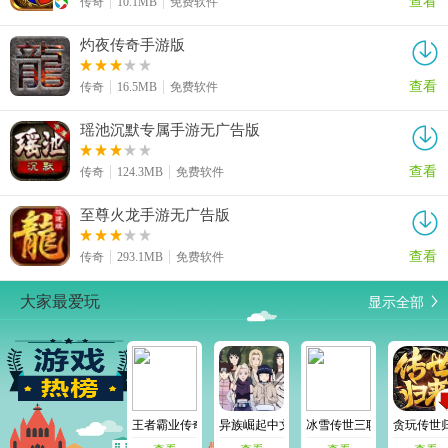
传奇
10.1MB
免费软件
灼夜传奇手游版
查看
传奇
16.5MB
免费软件
瑶池沉默专属手游无广告版
查看
传奇
124.3MB
免费软件
至尊火龙手游无广告版
查看
传奇
293.1MB
免费软件
显示全部
大家最爱玩
王者霸业传奇手游官网版
异族崛起中文版
冰雪传世三职业
贪玩传世