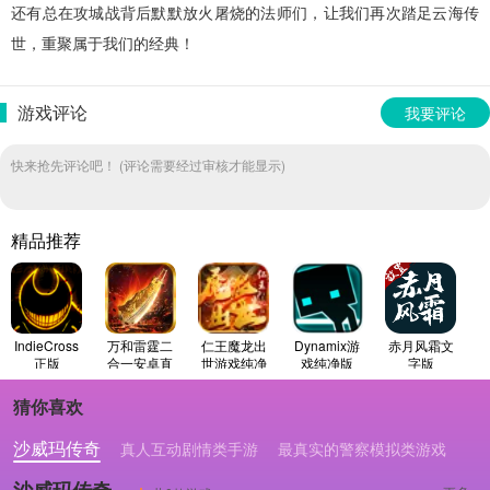
还有总在攻城战背后默默放火屠烧的法师们，让我们再次踏足云海传
世，重聚属于我们的经典！
游戏评论
我要评论
快来抢先评论吧！ (评论需要经过审核才能显示)
精品推荐
IndieCross
万和雷霆二
仁王魔龙出
Dynamix游
赤月风霜文
正版
合一安卓直
世游戏纯净
戏纯净版
字版
装版
最新版
猜你喜欢
沙威玛传奇
真人互动剧情类手游
最真实的警察模拟类游戏
沙威玛传奇