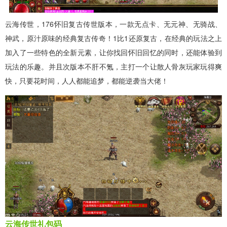
云海传世，176怀旧复古传世版本，一款无点卡、无元神、无骑战、
神武，原汁原味的经典复古传奇！1比1还原复古，在经典的玩法之上
加入了一些特色的全新元素，让你找回怀旧回忆的同时，还能体验到
玩法的乐趣。并且次版本不肝不氪，主打一个让散人骨灰玩家玩得爽
快，只要花时间，人人都能追梦，都能逆袭当大佬！
云海传世礼包码