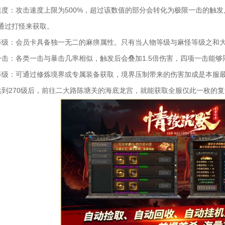
速度：攻击速度上限为500%，超过该数值的部分会转化为极限一击的触
通过打怪来获取。
等级：会员卡具备独一无二的麻痹属性。只有当人物等级与麻怪等级之和
一击：各类一击与暴击几率相似，触发后会叠加1.5倍伤害，四项一击能够
等级：可通过修炼境界或专属装备获取，境界压制带来的伤害加成是本服
达到270级后，前往二大路陈塘关的海底龙宫，就能获取全服仅此一枚的