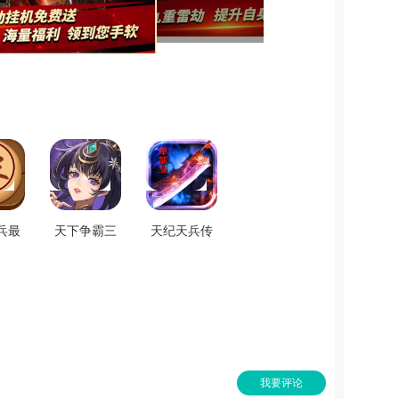
兵最
天下争霸三
天纪天兵传
.0.0
国志免费原
奇手游直装
版 V2.0.0
版 V3.88
我要评论