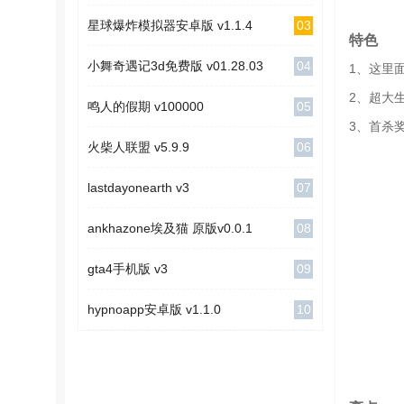
03
星球爆炸模拟器安卓版 v1.1.4
特色
04
小舞奇遇记3d免费版 v01.28.03
1、这里
2、超大
05
鸣人的假期 v100000
3、首杀
06
火柴人联盟 v5.9.9
07
lastdayonearth v3
08
ankhazone埃及猫 原版v0.0.1
09
gta4手机版 v3
10
hypnoapp安卓版 v1.1.0