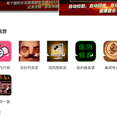
推荐
飞行棋
你好邻居直
清风围棋游
炼剑修真通
象棋奇
免费版
装版 V1.0
戏安装包
用版 V0.1.0
新版 V1
.7.0
V2.42
寺一族
游版
论
1.02.06.14