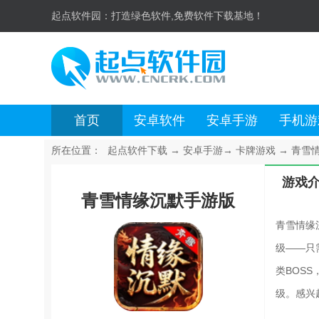
起点软件园：
打造绿色软件,免费软件下载基地！
首页
安卓软件
安卓手游
手机游
所在位置：
起点软件下载
→
安卓手游
→
卡牌游戏
→
青雪情
游戏
青雪情缘沉默手游版
青雪情缘
级——只
类BOS
级。感兴