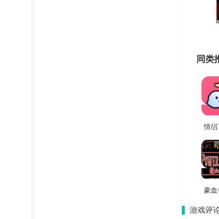
同类
情侣
手机
V1
豪血
手
游戏评
V202