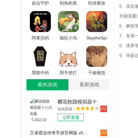
命运守护
怕热的美
吃掉蔡徐
好玩的沉默切割传奇下载大全
5、攻击
夜网易版
女无广告
坤游戏官
热门的沉默专属传奇手机版合集
升都需要
V1.0.0
版 V1.0
方版 V1.0
6、麻怪
7、各类
阿莱莎的
疯狂小鸟
SlaytheSpire
8、境界
房子游戏
出击 V1.0
游戏正版
纯净版
V2.2.8
9、等级
v1.0
黑暗中的
阿不然打
干燥愉悦
女仆最新
牌啰通用
的酒吧安
最热游戏
最新游戏
免费版
版 v0.1.3
卓官方版
v1.20.550-
v01.28.03
樱花校园模拟器十
patreon
01
游戏星级：
八汉化版 v1.032.10
立即查看
02
王者霸业传奇手游官网版 v5.5.0