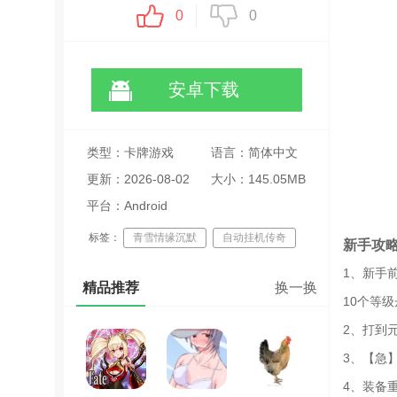
0
0
安卓下载
类型：卡牌游戏
语言：简体中文
更新：2026-08-02
大小：145.05MB
02:54:07
平台：Android
标签：
青雪情缘沉默
自动挂机传奇
新手攻
装备养成游戏
1、新手
精品推荐
换一换
青雪情缘沉默传奇推荐专区
10个等
沉默专属传奇手游下载专区
2、打到
沉默专属合击传奇手游专区推荐
3、【急
最新的切割沉默传奇手机版推荐
4、装备