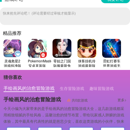
快来抢先评论吧！ (评论需要经过审核才能显示)
精品推荐
灵魂救星2
PokemonMastersEX
零始之门国
侠客挂机传
霓虹灯赛车
游戏纯净版
安卓直装版
际服最新免
游戏最新版
世界游戏无
费版
广告版
猜你喜欢
手绘画风的治愈冒险游戏
生存冒险游戏
趣味冒险游戏
手绘画风的治愈冒险游戏
更多>
共0款游戏
今天小编为大家带来的是手绘画风的治愈冒险游戏大全，这几款游戏都采
用精致细腻的手绘风格，温馨治愈的情节布置，带给玩家感人肺腑的游戏
体验，其中最具有代表性的就是慈悲少女，喜欢这类游戏的小伙伴，快来
下载体验吧！