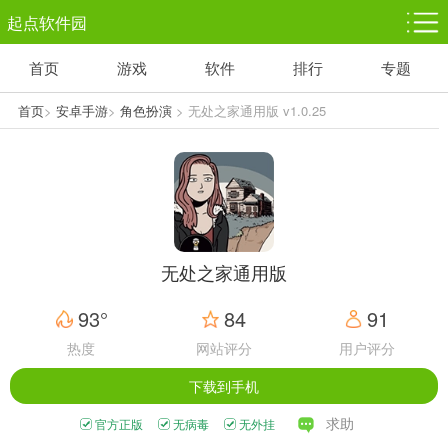
起点软件园
首页
游戏
软件
排行
专题
塔防游戏
休闲益智
体育竞技
1千+款游戏
1万+款游戏
5百+款游戏
首页
>
安卓手游
>
角色扮演
> 无处之家通用版 v1.0.25
角色扮演
赛车竞速
动作射击
3千+款游戏
3百+款游戏
3百+款游戏
无处之家通用版
93°
84
91
热度
网站评分
用户评分
下载到手机
求助
官方正版
无病毒
无外挂