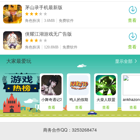
茅山录手机最新版
查看
角色扮演
3.6MB
免费软件
侠耀江湖游戏无广告版
查看
角色扮演
120.8MB
免费软件
显示全部
大家最爱玩
小舞奇遇记3d免费版
鸣人的假期
火柴人联盟
ankhaz
查看
查看
查看
查看
商务合作QQ：3253268474