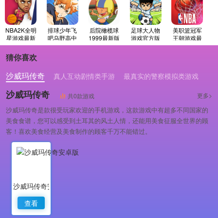
NBA2K全明
排球少年飞
后院橄榄球
足球大人物
美职篮冠军
星游戏最新
吧乌野高中
1999最新版
游戏官方版
王朝游戏最
版
新版
猜你喜欢
沙威玛传奇
真人互动剧情类手游
最真实的警察模拟类游戏
沙威玛传奇
更多>
共0款游戏
沙威玛传奇是款很受玩家欢迎的手机游戏，这款游戏中有超多不同国家的
美食食谱，您可以感受到土耳其的风土人情，还能用美食征服全世界的顾
客！喜欢美食经营及美食制作的顾客千万不能错过。
沙威玛传奇安卓版
查看