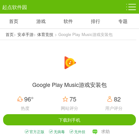
起点软件园
首页
游戏
软件
排行
专题
塔防游戏
休闲益智
体育竞技
1千+款游戏
1万+款游戏
5百+款游戏
首页
>
安卓手游
>
体育竞技
> Google Play Music游戏安装包
v8.29.9113-1.W
角色扮演
赛车竞速
动作射击
3千+款游戏
3百+款游戏
3百+款游戏
Google Play Music游戏安装包
96°
75
82
热度
网站评分
用户评分
下载到手机
求助
官方正版
无病毒
无外挂