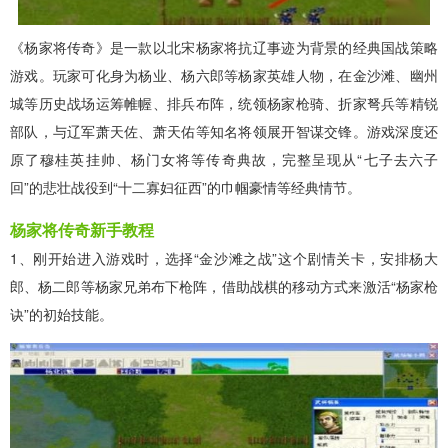
《杨家将传奇》是一款以北宋杨家将抗辽事迹为背景的经典国战策略
游戏。玩家可化身为杨业、杨六郎等杨家英雄人物，在金沙滩、幽州
城等历史战场运筹帷幄、排兵布阵，统领杨家枪骑、折家弩兵等精锐
部队，与辽军萧天佐、萧天佑等知名将领展开智谋交锋。游戏深度还
原了穆桂英挂帅、杨门女将等传奇典故，完整呈现从“七子去六子
回”的悲壮战役到“十二寡妇征西”的巾帼豪情等经典情节。
杨家将传奇新手教程
1、刚开始进入游戏时，选择“金沙滩之战”这个剧情关卡，安排杨大
郎、杨二郎等杨家兄弟布下枪阵，借助战棋的移动方式来激活“杨家枪
诀”的初始技能。