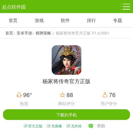
起点软件园
首页
游戏
软件
排行
专题
塔防游戏
休闲益智
体育竞技
1千+款游戏
1万+款游戏
5百+款游戏
首页
>
安卓手游
>
棋牌策略
> 杨家将传奇官方正版 V1.4.0001
角色扮演
赛车竞速
动作射击
3千+款游戏
3百+款游戏
3百+款游戏
杨家将传奇官方正版
96°
88
76
热度
网站评分
用户评分
下载到手机
求助
官方正版
无病毒
无外挂