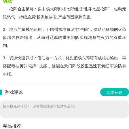
玩法
1、枪阵合击策略：集中杨大郎到杨七郎组成“北斗七星枪阵”，借助无
限怒气，持续施展“杨家枪诀”以产生范围穿刺伤害。
2、地形与军械的运用：于幽州雪地布设“牤牛阵”，借助已解锁的火药
箭增强攻击输出，从而对辽军的重甲部队实现地形与火力的双重压
制。
3、资源快速养成：借助这一方式，优先把杨六郎培育成核心输出，再
搭配穆桂英的“破阵”技能，就能在天门阵战役里迅速瓦解辽军的防御
中枢。
游戏评论
我要评论
快来抢先评论吧！ (评论需要经过审核才能显示)
精品推荐