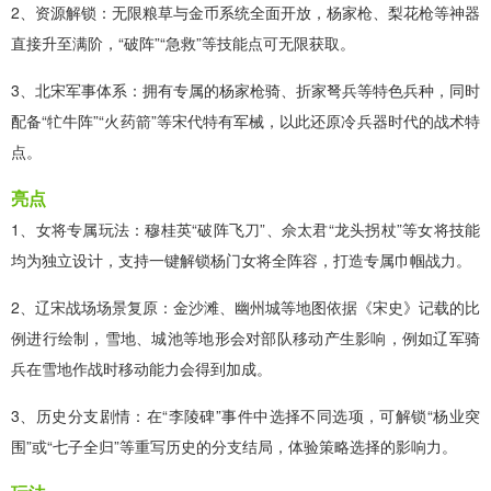
2、资源解锁：无限粮草与金币系统全面开放，杨家枪、梨花枪等神器
直接升至满阶，“破阵”“急救”等技能点可无限获取。
3、北宋军事体系：拥有专属的杨家枪骑、折家弩兵等特色兵种，同时
配备“牤牛阵”“火药箭”等宋代特有军械，以此还原冷兵器时代的战术特
点。
亮点
1、女将专属玩法：穆桂英“破阵飞刀”、佘太君“龙头拐杖”等女将技能
均为独立设计，支持一键解锁杨门女将全阵容，打造专属巾帼战力。
2、辽宋战场场景复原：金沙滩、幽州城等地图依据《宋史》记载的比
例进行绘制，雪地、城池等地形会对部队移动产生影响，例如辽军骑
兵在雪地作战时移动能力会得到加成。
3、历史分支剧情：在“李陵碑”事件中选择不同选项，可解锁“杨业突
围”或“七子全归”等重写历史的分支结局，体验策略选择的影响力。