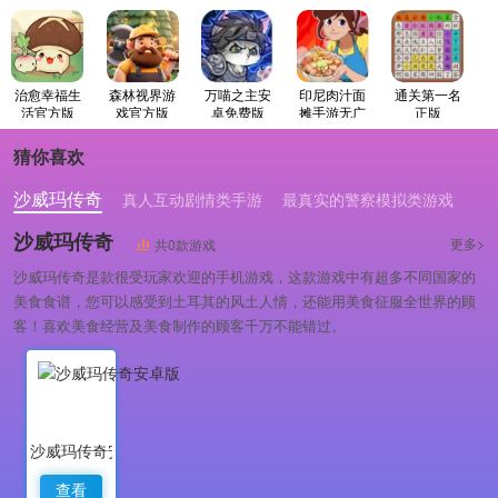
治愈幸福生
森林视界游
万喵之主安
印尼肉汁面
通关第一名
活官方版
戏官方版
卓免费版
摊手游无广
正版
告版
猜你喜欢
沙威玛传奇
真人互动剧情类手游
最真实的警察模拟类游戏
沙威玛传奇
更多>
共0款游戏
沙威玛传奇是款很受玩家欢迎的手机游戏，这款游戏中有超多不同国家的
美食食谱，您可以感受到土耳其的风土人情，还能用美食征服全世界的顾
客！喜欢美食经营及美食制作的顾客千万不能错过。
沙威玛传奇安卓版
查看