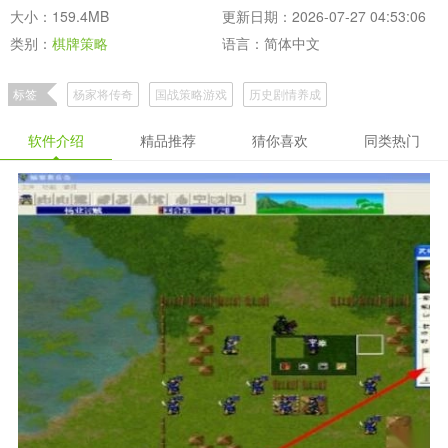
大小：159.4MB
更新日期：2026-07-27 04:53:06
类别：
棋牌策略
语言：简体中文
标签
杨家将传奇
国战策略游戏
历史剧情养成
传奇小说IP改版杨家将天羽传奇推荐专区
杨家将传奇原版专区排行榜
软件介绍
精品推荐
猜你喜欢
同类热门
传奇历史题材手游下载大全
经典杨家将传奇官方正版手游下载合集
经典杨家将传奇专区推荐