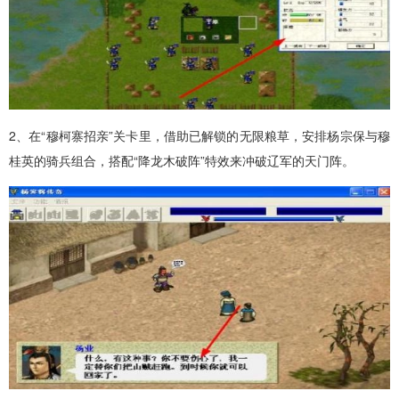
2、在“穆柯寨招亲”关卡里，借助已解锁的无限粮草，安排杨宗保与穆
桂英的骑兵组合，搭配“降龙木破阵”特效来冲破辽军的天门阵。