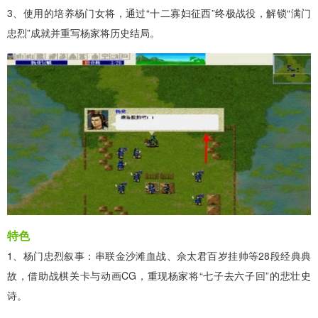
3、使用的培养杨门女将，通过“十二寡妇征西”终极战役，解锁“满门
忠烈”成就并重写杨家将历史结局。
特色
1、杨门忠烈叙事：串联金沙滩血战、佘太君百岁挂帅等28段经典典
故，借助战棋关卡与动画CG，重现杨家将“七子去六子回”的悲壮史
诗。