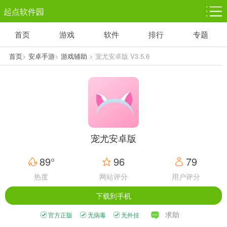
起点软件园
首页
游戏
软件
排行
专题
塔防游戏
休闲益智
体育竞技
1千+款游戏
1万+款游戏
5百+款游戏
首页
>
安卓手游
>
游戏辅助
> 宠尤安卓版 V3.5.6
角色扮演
赛车竞速
动作射击
3千+款游戏
3百+款游戏
3百+款游戏
宠尤安卓版
89°
96
79
热度
网站评分
用户评分
下载到手机
求助
官方正版
无病毒
无外挂