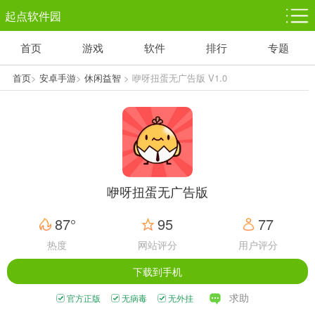
起点软件园
首页
游戏
软件
排行
专题
塔防游戏
休闲益智
体育竞技
1千+款游戏
1万+款游戏
5百+款游戏
首页
>
安卓手游
>
休闲益智
> 咿呀扭蛋无广告版 V1.0
角色扮演
赛车竞速
动作射击
3千+款游戏
3百+款游戏
3百+款游戏
咿呀扭蛋无广告版
87°
95
77
热度
网站评分
用户评分
下载到手机
求助
官方正版
无病毒
无外挂