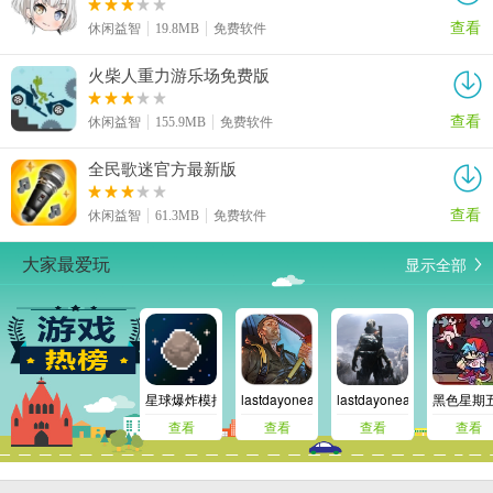
查看
休闲益智
19.8MB
免费软件
火柴人重力游乐场免费版
查看
休闲益智
155.9MB
免费软件
全民歌迷官方最新版
查看
休闲益智
61.3MB
免费软件
显示全部
大家最爱玩
星球爆炸模拟器安卓版
lastdayonearth
lastdayonearth欧洲
黑色星期
查看
查看
查看
查看