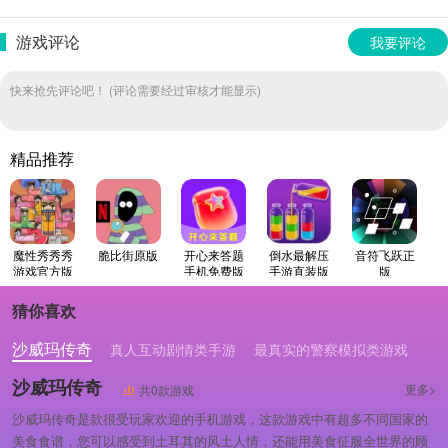
游戏评论
我要评论
快来抢先评论吧！ (评论需要经过审核才能显示)
精品推荐
魔性秀秀秀
脆比街原版
开心来答题
倒水最解压
音符飞跃正
游戏官方版
手机免费版
手游直装版
版
猜你喜欢
沙威玛传奇
真人互动剧情类手游
最真实的警察模拟类游戏
沙威玛传奇
更多>
共0款游戏
沙威玛传奇是款很受玩家欢迎的手机游戏，这款游戏中有超多不同国家的
美食食谱，您可以感受到土耳其的风土人情，还能用美食征服全世界的顾