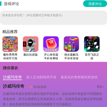
游戏评论
我要评论
快来抢先评论吧！ (评论需要经过审核才能显示)
精品推荐
魔性秀秀秀
脆比街原版
开心来答题
倒水最解压
音符飞跃正
游戏官方版
手机免费版
手游直装版
版
猜你喜欢
沙威玛传奇
真人互动剧情类手游
最真实的警察模拟类游戏
沙威玛传奇
更多>
共0款游戏
沙威玛传奇是款很受玩家欢迎的手机游戏，这款游戏中有超多不同国家的
美食食谱，您可以感受到土耳其的风土人情，还能用美食征服全世界的顾
客！喜欢美食经营及美食制作的顾客千万不能错过。