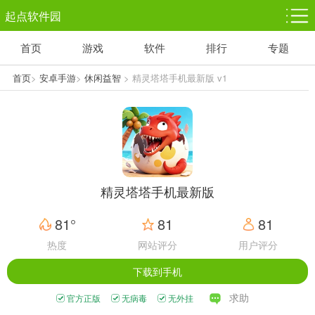
起点软件园
首页
游戏
软件
排行
专题
塔防游戏
休闲益智
体育竞技
1千+款游戏
1万+款游戏
5百+款游戏
首页
>
安卓手游
>
休闲益智
> 精灵塔塔手机最新版 v1
角色扮演
赛车竞速
动作射击
3千+款游戏
3百+款游戏
3百+款游戏
精灵塔塔手机最新版
81°
81
81
热度
网站评分
用户评分
下载到手机
求助
官方正版
无病毒
无外挂