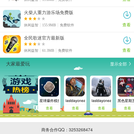
火柴人重力游乐场免费版
查看
休闲益智
155.9MB
免费软件
全民歌迷官方最新版
查看
休闲益智
61.3MB
免费软件
显示全部
大家最爱玩
星球爆炸模拟器安卓版
lastdayonearth
lastdayonearth欧洲
黑色星期
查看
查看
查看
查看
商务合作QQ：3253268474