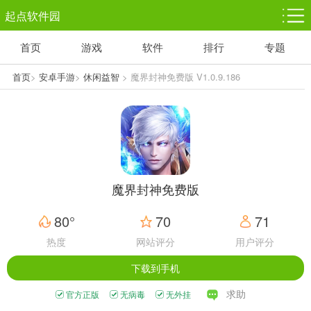
起点软件园
首页
游戏
软件
排行
专题
塔防游戏
休闲益智
体育竞技
1千+款游戏
1万+款游戏
5百+款游戏
首页
>
安卓手游
>
休闲益智
> 魔界封神免费版 V1.0.9.186
角色扮演
赛车竞速
动作射击
3千+款游戏
3百+款游戏
3百+款游戏
魔界封神免费版
80°
70
71
热度
网站评分
用户评分
下载到手机
求助
官方正版
无病毒
无外挂