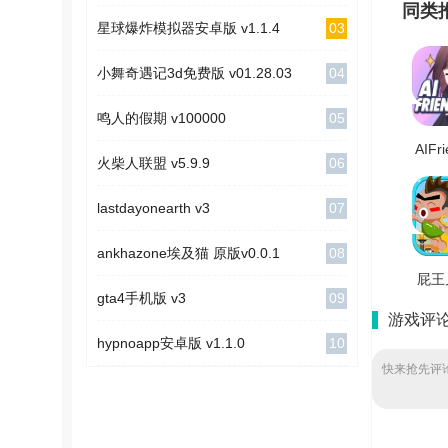
同类
03
星球爆炸模拟器安卓版 v1.1.4
04
小舞奇遇记3d免费版 v01.28.03
05
鸣人的假期 v100000
AIFr
06
火柴人联盟 v5.9.9
机
v0
07
lastdayonearth v3
08
ankhazone埃及猫 原版v0.0.1
屁王
09
gta4手机版 v3
装
游戏评
V1
10
hypnoapp安卓版 v1.1.0
快来抢先评论