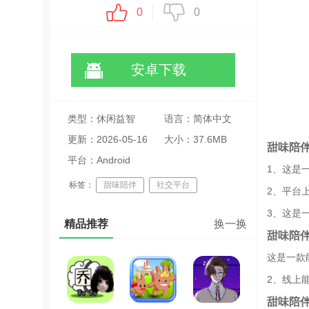
0
0
安卓下载
类型：休闲益智
语言：简体中文
更新：2026-05-16
大小：37.6MB
甜味陪
11:46:10
平台：Android
1、这是
标签：
甜味陪伴
社交平台
2、平台
情感陪伴
3、这是
精品推荐
换一换
甜味陪
这是一款
2、线上
甜味陪