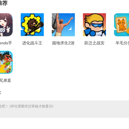
推荐
iends手
进化战斗王
掘地求生2游
跃迁之战安
羊毛分
正版
官方最新版
戏纯净版
卓官方版
色拼图
.6.2
v1.0.2
v1.2
v1.0.1
版 v0
兄弟直
游戏版
论
.1.0
吧！ (评论需要经过审核才能显示)