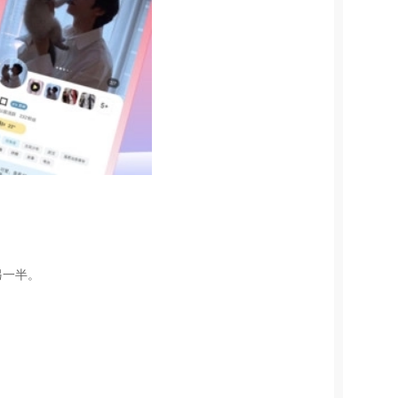
。
另一半。