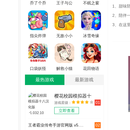
乔了个乔
王子与公
不眠之窗
1、甜味
最新版
主私奔手
游戏最新
2、陪伴
v1.0
机版
版 v1.5
3、在这
V1.0.0
指尖炸弹
无敌小小
冰雪奇缘
免费版
队手游版
大冒险官
v1.3
v1.0.0
方版
v3.1.0
口袋妖怪
解救小猫
花田物语
究极绿宝
直装游戏
游戏官方
最热游戏
最新游戏
石小智萌
版 v1.0.0
最新版
娘改游戏
v1.0.1
樱花校园模拟器十
正版
01
游戏星级：
八汉化版 v1.032.10
V2021.08.24.17
立即查看
02
王者霸业传奇手游官网版 v5.5.0