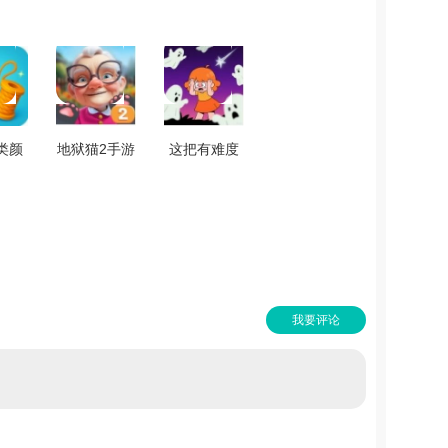
类颜
地狱猫2手游
这把有难度
最新
版 v0.74
安卓免费版
.7
v1.0.1
我要评论