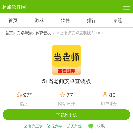
起点软件园
首页
游戏
软件
排行
专题
塔防游戏
休闲益智
体育竞技
1千+款游戏
1万+款游戏
5百+款游戏
首页
>
安卓手游
>
体育竞技
> 51当老师安卓直装版 V3.0.7
角色扮演
赛车竞速
动作射击
3千+款游戏
3百+款游戏
3百+款游戏
51当老师安卓直装版
97°
77
80
热度
网站评分
用户评分
下载到手机
求助
官方正版
无病毒
无外挂