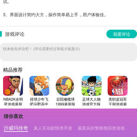
试。
3、界面设计简约大方，操作简单易上手，用户体验佳。
游戏评论
我要评论
快来抢先评论吧！ (评论需要经过审核才能显示)
精品推荐
NBA2K全明
排球少年飞
后院橄榄球
足球大人物
美职篮冠军
星游戏最新
吧乌野高中
1999最新版
游戏官方版
王朝游戏最
版
新版
猜你喜欢
沙威玛传奇
真人互动剧情类手游
最真实的警察模拟类游戏