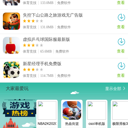
查看
体育竞技
133.0MB
免费软件
失控下山公路之旅游戏无广告版
查看
体育竞技
131.0MB
免费软件
虚拟乒乓球国际服最新版
查看
体育竞技
65.6MB
免费软件
新星经理手机免费版
查看
体育竞技
114.7MB
免费软件
显示全部
大家最爱玩
NBA2K2020
热血街篮
csol单机版
极限滑板