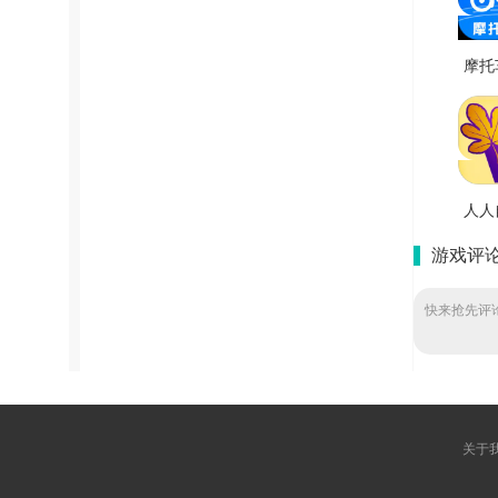
摩托
学堂
费版 V
人人
安
游戏评
V2
快来抢先评论
关于