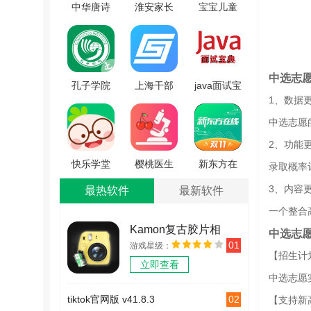
中华唐诗
淮安家长
宝宝儿童
宋词官方
网官方版
海洋王国
最新版
V1.0.3
安卓版
V1.2.6
V4.9gn
中选志
孔子学院
上海干部
java面试宝
1、数据
手机免费
在线安卓
典无广告
版 V1.0.4
版 V1.57
版 V1.2.3
中选志愿
2、功能
快乐学堂
樱桃医生
新东方在
录取概率
学生端安
官方正版
线免费原
3、内容
最热软件
最新软件
卓官方版
V1.5.1
版 V7.7.8
一个整合
V3.12.7
Kamon复古胶片相
中选志
01
游戏星级：
机 v2.2.2
【招生计
立即查看
中选志愿
02
tiktok官网版 v41.8.3
【支持新