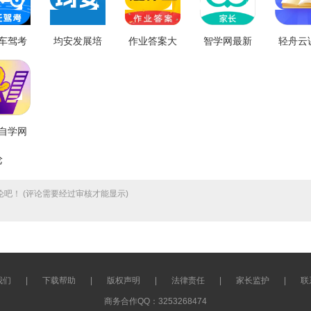
车驾考
均安发展培
作业答案大
智学网最新
轻舟云
最新免
训平台安卓
全手机版
免费版
安卓免
2.3.5
直装版
V1.1.7
V1.8.2554
v0.0
V2.0.1
自学网
卓版
论
.0.0
吧！ (评论需要经过审核才能显示)
我们
|
下载帮助
|
版权声明
|
法律责任
|
家长监护
|
联
商务合作QQ：3253268474