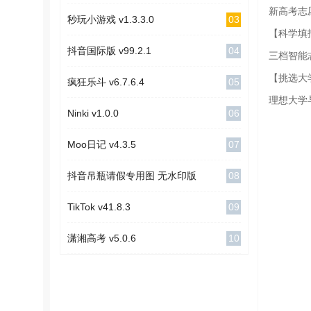
新高考志
03
秒玩小游戏 v1.3.3.0
【科学填
04
抖音国际版 v99.2.1
三档智能
【挑选大
05
疯狂乐斗 v6.7.6.4
理想大学
06
Ninki v1.0.0
07
Moo日记 v4.3.5
08
抖音吊瓶请假专用图 无水印版
09
TikTok v41.8.3
10
潇湘高考 v5.0.6