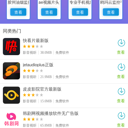
胶州油烟监控
ae视频片头大师
专业手机视频监控
鸥玛云监控平
查看
查看
查看
查看
同类热门
快看片最新版
查看
影音视听
38.0MB
免费软件
jetaudioplus正版
查看
影音视听
21.9MB
免费软件
皮皮影院官方最新版
查看
影音视听
15.0MB
免费软件
韩剧网视频播放软件无广告版
查看
影音视听
65.8MB
免费软件