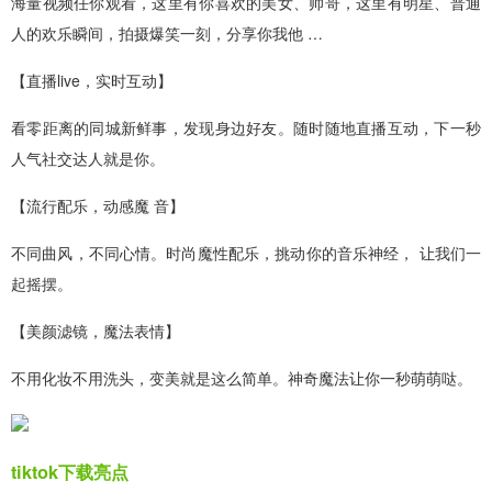
海量视频任你观看，这里有你喜欢的美女、帅哥，这里有明星、普通
人的欢乐瞬间，拍摄爆笑一刻，分享你我他 …
【直播live，实时互动】
看零距离的同城新鲜事，发现身边好友。随时随地直播互动，下一秒
人气社交达人就是你。
【流行配乐，动感魔 音】
不同曲风，不同心情。时尚魔性配乐，挑动你的音乐神经， 让我们一
起摇摆。
【美颜滤镜，魔法表情】
不用化妆不用洗头，变美就是这么简单。神奇魔法让你一秒萌萌哒。
tiktok下载亮点