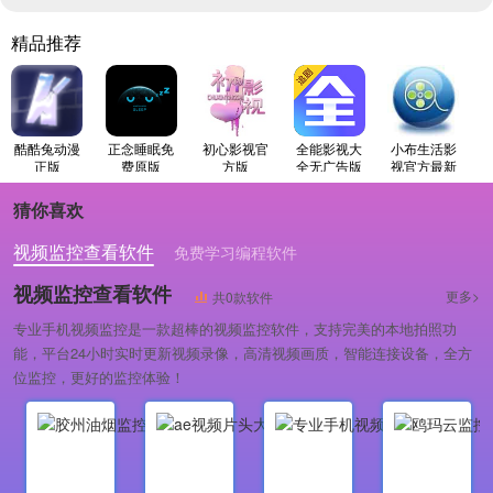
精品推荐
酷酷兔动漫
正念睡眠免
初心影视官
全能影视大
小布生活影
正版
费原版
方版
全无广告版
视官方最新
版
猜你喜欢
视频监控查看软件
免费学习编程软件
专业做婚礼策划的软件
视频监控查看软件
更多>
共0款软件
专业手机视频监控是一款超棒的视频监控软件，支持完美的本地拍照功
能，平台24小时实时更新视频录像，高清视频画质，智能连接设备，全方
位监控，更好的监控体验！