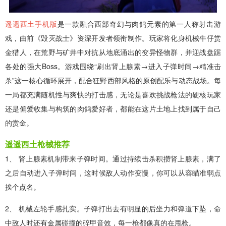
遥遥西土手机版
是一款融合西部奇幻与肉鸽元素的第一人称射击游
戏，由前《毁灭战士》资深开发者领衔制作。玩家将化身机械牛仔赏
金猎人，在荒野与矿井中对抗从地底涌出的变异怪物群，并迎战盘踞
各处的强大Boss。游戏围绕“刷出肾上腺素→进入子弹时间→精准击
杀”这一核心循环展开，配合狂野西部风格的原创配乐与动态战场。每
一局都充满随机性与爽快的打击感，无论是喜欢挑战枪法的硬核玩家
还是偏爱收集与构筑的肉鸽爱好者，都能在这片土地上找到属于自己
的赏金。
遥遥西土枪械推荐
1、 肾上腺素机制带来子弹时间。通过持续击杀积攒肾上腺素，满了
之后自动进入子弹时间，这时候敌人动作变慢，你可以从容瞄准弱点
挨个点名。
2、 机械左轮手感扎实。子弹打出去有明显的后坐力和弹道下坠，命
中敌人时还有金属碰撞的碎甲音效，每一枪都像真的在甩枪。