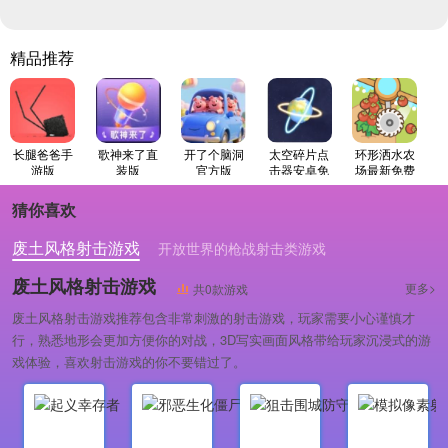
精品推荐
长腿爸爸手
歌神来了直
开了个脑洞
太空碎片点
环形洒水农
游版
装版
官方版
击器安卓免
场最新免费
费版
版
猜你喜欢
废土风格射击游戏
开放世界的枪战射击类游戏
以末日生存为题材的枪战射击类游戏
废土风格射击游戏
更多>
共0款游戏
废土风格射击游戏推荐包含非常刺激的射击游戏，玩家需要小心谨慎才
行，熟悉地形会更加方便你的对战，3D写实画面风格带给玩家沉浸式的游
戏体验，喜欢射击游戏的你不要错过了。