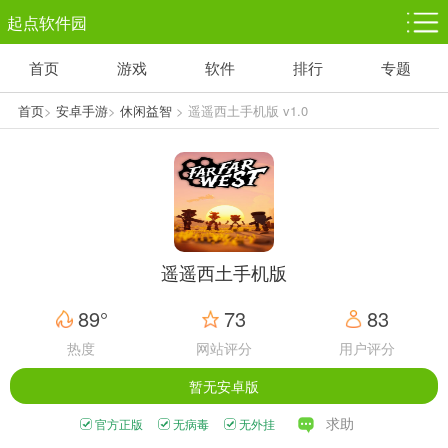
起点软件园
首页
游戏
软件
排行
专题
塔防游戏
休闲益智
体育竞技
1千+款游戏
1万+款游戏
5百+款游戏
首页
>
安卓手游
>
休闲益智
> 遥遥西土手机版 v1.0
角色扮演
赛车竞速
动作射击
3千+款游戏
3百+款游戏
3百+款游戏
遥遥西土手机版
89°
73
83
热度
网站评分
用户评分
暂无安卓版
求助
官方正版
无病毒
无外挂