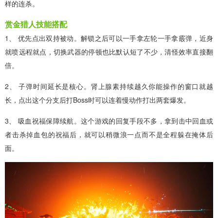
样的连杀。
赏金猎人技能搭配
1、 优先点出双持被动。解锁之后可以一手拿左轮一手拿霰弹，近身
就喷远程就点，切换武器的停顿也比默认短了不少，清怪效率直接翻
倍。
2、 子弹时间延长是核心。肾上腺素持续越久你能操作的窗口就越
长，点出这个分支后打Boss时可以连着慢动作打出两套爆发。
3、 吸血祝福保障续航。这个游戏的回复手段不多，拿到击中回血或
者击杀掉血包的祝福后，就可以稍微浪一点而不是全程躲在掩体后
面。