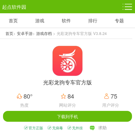
起点软件园
首页
游戏
软件
排行
专题
塔防游戏
休闲益智
体育竞技
1千+款游戏
1万+款游戏
5百+款游戏
首页
>
安卓手游
>
游戏存档
> 光彩龙驹专车官方版 V3.8.24
角色扮演
赛车竞速
动作射击
3千+款游戏
3百+款游戏
3百+款游戏
光彩龙驹专车官方版
80°
84
75
热度
网站评分
用户评分
下载到手机
求助
官方正版
无病毒
无外挂