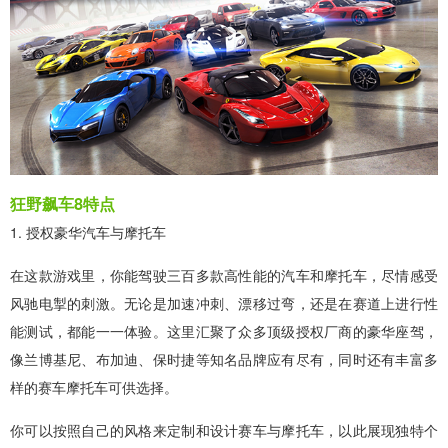
狂野飙车8特点
1. 授权豪华汽车与摩托车
在这款游戏里，你能驾驶三百多款高性能的汽车和摩托车，尽情感受
风驰电掣的刺激。无论是加速冲刺、漂移过弯，还是在赛道上进行性
能测试，都能一一体验。这里汇聚了众多顶级授权厂商的豪华座驾，
像兰博基尼、布加迪、保时捷等知名品牌应有尽有，同时还有丰富多
样的赛车摩托车可供选择。
你可以按照自己的风格来定制和设计赛车与摩托车，以此展现独特个