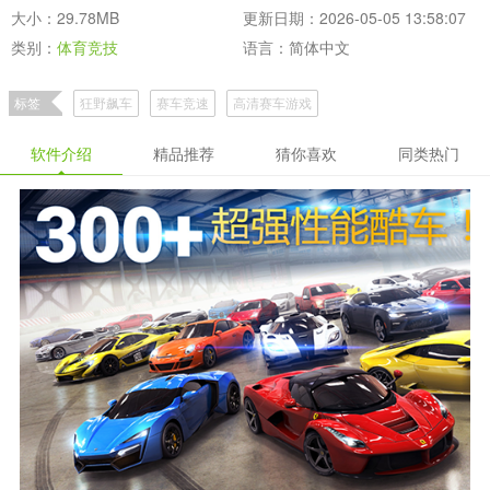
大小：29.78MB
更新日期：2026-05-05 13:58:07
类别：
体育竞技
语言：简体中文
标签
狂野飙车
赛车竞速
高清赛车游戏
软件介绍
精品推荐
猜你喜欢
同类热门