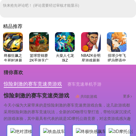
快来抢先评论吧！ (评论需要经过审核才能显示)
精品推荐
终极狂飙之
篮球世锦赛
火柴人七龙
NBA2K全明
排球少年飞
生死时速最
2K手游无广
珠Z
星游戏最新
吧乌野高中
新免费版
告版
版
猜你喜欢
惊险刺激的赛车竞速类游戏
赛车竞速单机手游
摩托车赛车竞速类游戏
惊险刺激的赛车竞速类游戏
更多>
共0款游戏
今天小编为大家带来的是惊险刺激的赛车竞速类游戏合集，这几款游戏都
采用惊险刺激的赛车竞速玩法，全新的3D物理引擎打造，带给玩家沉浸式
的游戏体验，其中最具有代表的就是3D摩托公路竞赛，对这类游戏感兴趣
的小伙伴，快来下载吧！