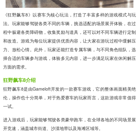
《狂野飙车8》以赛车为核心玩法，打造了丰富多样的游戏模式与玩
法。玩家能够驾驶各类不同的车辆，挑选适配的场景展开体验，在过
程中躲避各类障碍物，收集奖励与道具，还可以对不同车辆进行定制
和改造。游戏为每位玩家提供优质内容，让大家在游玩过程中缓解压
力、放松心情。此外，玩家还能打造专属车辆，与不同角色组队，选
择合适的车辆参与游戏，体验多元内容，进一步满足玩家在休闲解压
方面的需求。
狂野飙车8介绍
狂野飙车8是由Gameloft开发的一款赛车游戏，它的整体画面精美绝
伦，操作也十分简单，对于热爱赛车的玩家而言，这款游戏非常值得
一试。
进入游戏后，玩家能够驾驶各类豪华跑车，在全球各地的不同场景展
开竞速，涵盖城市街道、沙漠地带以及海滩区域等。