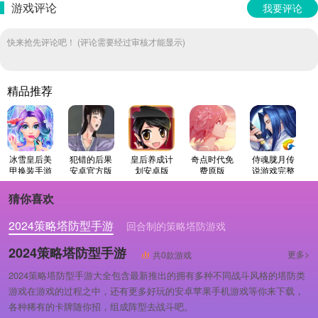
游戏评论
我要评论
快来抢先评论吧！ (评论需要经过审核才能显示)
精品推荐
冰雪皇后美
犯错的后果
皇后养成计
奇点时代免
侍魂胧月传
甲换装手游
安卓官方版
划安卓版
费原版
说游戏完整
免费版
版
猜你喜欢
2024策略塔防型手游
回合制的策略塔防游戏
策略塔防手游
2024策略塔防型手游
更多>
共0款游戏
2024策略塔防型手游大全包含最新推出的拥有多种不同战斗风格的塔防类
游戏在游戏的过程之中，还有更多好玩的安卓苹果手机游戏等你来下载，
各种稀有的卡牌随你招，组成阵型去战斗吧。