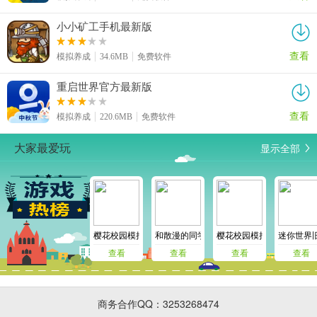
小小矿工手机最新版
查看
模拟养成
34.6MB
免费软件
重启世界官方最新版
查看
模拟养成
220.6MB
免费软件
显示全部
大家最爱玩
樱花校园模拟器十八汉化版
和散漫的同学一起度过的生活安卓版
樱花校园模拟器万圣节版
迷你世界旧
查看
查看
查看
查看
商务合作QQ：3253268474