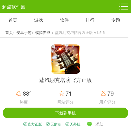
起点软件园
首页
游戏
软件
排行
专题
塔防游戏
休闲益智
体育竞技
1千+款游戏
1万+款游戏
5百+款游戏
首页
>
安卓手游
>
模拟养成
> 蒸汽朋克塔防官方正版 v1.5.6
角色扮演
赛车竞速
动作射击
3千+款游戏
3百+款游戏
3百+款游戏
蒸汽朋克塔防官方正版
88°
71
79
热度
网站评分
用户评分
下载到手机
求助
官方正版
无病毒
无外挂