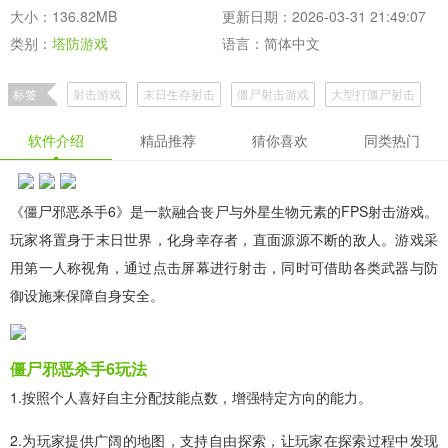
大小：136.82MB
更新日期：2026-03-31 21:49:07
类别：
塔防游戏
语言：简体中文
标签
射击游戏
末日生存射击
僵尸射击游戏
大型打僵尸射击
高画质硬核射击游戏
软件介绍
精品推荐
猜你喜欢
同类热门
《僵尸邪恶杀手6》是一款融合丧尸与外星生物元素的FPS射击游戏。
玩家将置身于末日世界，化身幸存者，直面源源不断的敌人。游戏采
用第一人称视角，通过点击屏幕进行射击，同时可借助各类武器与防
御设施来保障自身安全。
僵尸邪恶杀手6玩法
1.按照个人喜好自主分配技能点数，增强特定方向的能力。
2.为玩家提供广阔的地图，支持自由探索，让玩家在探索过程中发现