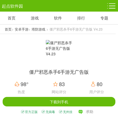
起点软件园
首页
游戏
软件
排行
专题
塔防游戏
休闲益智
体育竞技
1千+款游戏
1万+款游戏
5百+款游戏
首页
>
安卓手游
>
塔防游戏
> 僵尸邪恶杀手6手游无广告版 V4.23
角色扮演
赛车竞速
动作射击
3千+款游戏
3百+款游戏
3百+款游戏
僵尸邪恶杀手6手游无广告版
98°
83
80
热度
网站评分
用户评分
下载到手机
求助
官方正版
无病毒
无外挂