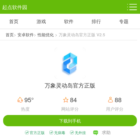
起点软件园
首页
游戏
软件
排行
专题
塔防游戏
休闲益智
体育竞技
1千+款游戏
1万+款游戏
5百+款游戏
首页
>
安卓软件
>
性能优化
> 万象灵动岛官方正版 V2.5
角色扮演
赛车竞速
动作射击
3千+款游戏
3百+款游戏
3百+款游戏
万象灵动岛官方正版
95°
84
88
热度
网站评分
用户评分
下载到手机
求助
官方正版
无病毒
无外挂