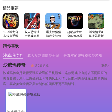
精品推荐
1.95神龙合
双人恐怖逃
屠夫躲猫猫
起动战士xp
神剑情天3
击传奇手游
生游戏完整
游戏安装包
全能修改器
修改器最新
版
版
最新免费版
免费版
猜你喜欢
沙威玛传奇
真人互动剧情类手游
最真实的警察模拟类游戏
沙威玛传奇
更多>
共0款游戏
沙威玛传奇是款很受玩家欢迎的手机游戏，这款游戏中有超多不同国家的
美食食谱，您可以感受到土耳其的风土人情，还能用美食征服全世界的顾
客！喜欢美食经营及美食制作的顾客千万不能错过。
沙威玛传奇安卓版