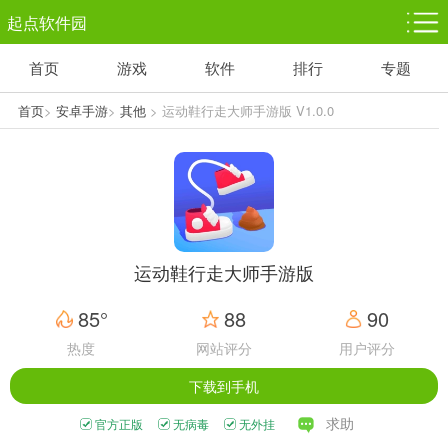
起点软件园
首页
游戏
软件
排行
专题
塔防游戏
休闲益智
体育竞技
1千+款游戏
1万+款游戏
5百+款游戏
首页
>
安卓手游
>
其他
> 运动鞋行走大师手游版 V1.0.0
角色扮演
赛车竞速
动作射击
3千+款游戏
3百+款游戏
3百+款游戏
运动鞋行走大师手游版
85°
88
90
热度
网站评分
用户评分
下载到手机
求助
官方正版
无病毒
无外挂