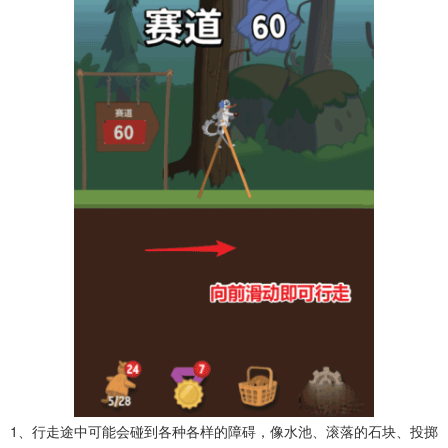
1、行走途中可能会碰到各种各样的障碍，像水池、滚落的石块、投掷