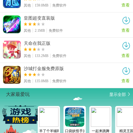
查看
其他
159.0MB
免费软件
皇图超变直装版
查看
其他
2.1MB
免费软件
天命在我正版
查看
其他
133.2MB
免费软件
沙城打金服免费原版
查看
其他
135.0MB
免费软件
显示全部
大家最爱玩
羊了个羊辅助器
口袋妖怪手游
一起来跳舞
精灵王