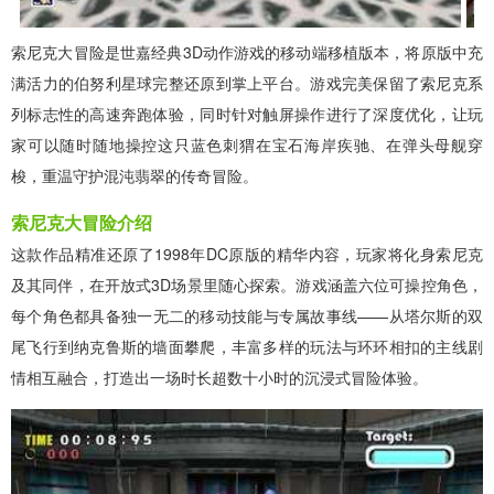
索尼克大冒险是世嘉经典3D动作游戏的移动端移植版本，将原版中充
满活力的伯努利星球完整还原到掌上平台。游戏完美保留了索尼克系
列标志性的高速奔跑体验，同时针对触屏操作进行了深度优化，让玩
家可以随时随地操控这只蓝色刺猬在宝石海岸疾驰、在弹头母舰穿
梭，重温守护混沌翡翠的传奇冒险。
索尼克大冒险介绍
这款作品精准还原了1998年DC原版的精华内容，玩家将化身索尼克
及其同伴，在开放式3D场景里随心探索。游戏涵盖六位可操控角色，
每个角色都具备独一无二的移动技能与专属故事线——从塔尔斯的双
尾飞行到纳克鲁斯的墙面攀爬，丰富多样的玩法与环环相扣的主线剧
情相互融合，打造出一场时长超数十小时的沉浸式冒险体验。