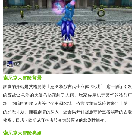
索尼克大冒险背景
故事的开端是艾格曼博士意图释放古代生命体卡欧斯，这一阴谋引发
的变故让悬浮的天使岛坠落到了人间。玩家要穿梭于繁华的站前广
场、幽暗的神秘遗迹等七个主题区域，依靠收集翡翠碎片来阻止博士
的邪恶计划。随着剧情的深入，还会揭开针鼹族守护王者翡翠的古老
秘密，目睹卡欧斯从守护者转变为毁灭者的悲剧性蜕变。
索尼克大冒险亮点