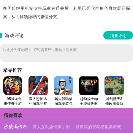
多周目继承机制支持玩家在通关后，利用已强化的角色再次展开探
索，从而解锁隐藏的剧情分支。
游戏评论
我要评论
快来抢先评论吧！ (评论需要经过审核才能显示)
精品推荐
1.95神龙合
双人恐怖逃
屠夫躲猫猫
起动战士xp
神剑情天3
击传奇手游
生游戏完整
游戏安装包
全能修改器
修改器最新
版
版
最新免费版
免费版
猜你喜欢
沙威玛传奇
真人互动剧情类手游
最真实的警察模拟类游戏