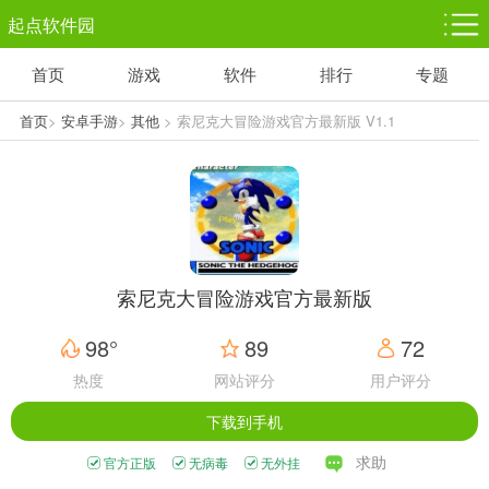
起点软件园
首页
游戏
软件
排行
专题
塔防游戏
休闲益智
体育竞技
1千+款游戏
1万+款游戏
5百+款游戏
首页
>
安卓手游
>
其他
> 索尼克大冒险游戏官方最新版 V1.1
角色扮演
赛车竞速
动作射击
3千+款游戏
3百+款游戏
3百+款游戏
索尼克大冒险游戏官方最新版
98°
89
72
热度
网站评分
用户评分
下载到手机
求助
官方正版
无病毒
无外挂