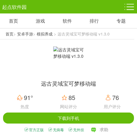
起点软件园
首页
游戏
软件
排行
专题
塔防游戏
休闲益智
体育竞技
1千+款游戏
1万+款游戏
5百+款游戏
首页
>
安卓手游
>
模拟养成
> 远古灵域宝可梦移动端 v1.3.0
角色扮演
赛车竞速
动作射击
3千+款游戏
3百+款游戏
3百+款游戏
远古灵域宝可梦移动端
91°
85
76
热度
网站评分
用户评分
下载到手机
求助
官方正版
无病毒
无外挂