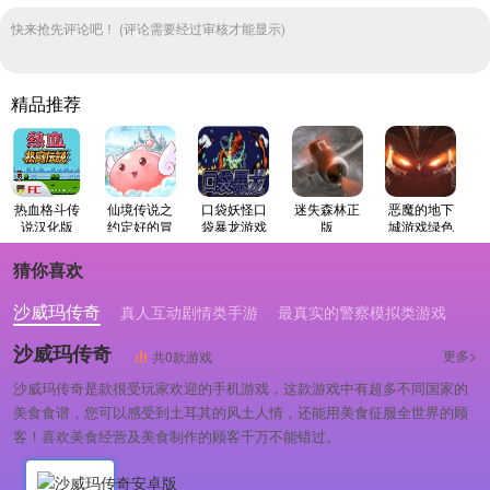
快来抢先评论吧！ (评论需要经过审核才能显示)
精品推荐
热血格斗传
仙境传说之
口袋妖怪口
迷失森林正
恶魔的地下
说汉化版
约定好的冒
袋暴龙游戏
版
城游戏绿色
险手机免费
纯净版
版
版
猜你喜欢
沙威玛传奇
真人互动剧情类手游
最真实的警察模拟类游戏
沙威玛传奇
更多>
共0款游戏
沙威玛传奇是款很受玩家欢迎的手机游戏，这款游戏中有超多不同国家的
美食食谱，您可以感受到土耳其的风土人情，还能用美食征服全世界的顾
客！喜欢美食经营及美食制作的顾客千万不能错过。