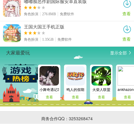
嘟嘟脸恶作剧国际服安卓直装版
查看
角色扮演
276.8MB
免费软件
王国大国王手机正版
查看
角色扮演
1.35GB
免费软件
显示全部
大家最爱玩
小舞奇遇记3d免费版
鸣人的假期
火柴人联盟
ankhaz
查看
查看
查看
查看
商务合作QQ：3253268474
网站地图
|
返回首页