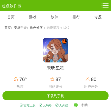
起点软件园
首页
游戏
软件
排行
专题
塔防游戏
休闲益智
体育竞技
1千+款游戏
1万+款游戏
5百+款游戏
首页
>
安卓手游
>
角色扮演
> 未晓星程 v1.0.2
角色扮演
赛车竞速
动作射击
3千+款游戏
3百+款游戏
3百+款游戏
未晓星程
76°
87
80
热度
网站评分
用户评分
下载到手机
求助
官方正版
无病毒
无外挂