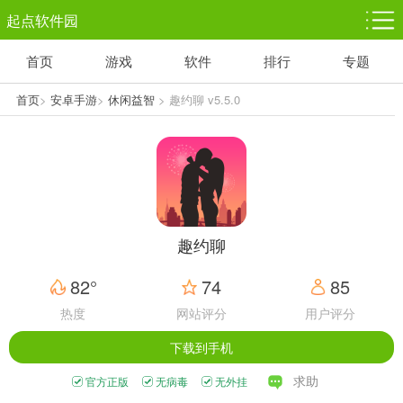
起点软件园
首页
游戏
软件
排行
专题
塔防游戏
休闲益智
体育竞技
1千+款游戏
1万+款游戏
5百+款游戏
首页
>
安卓手游
>
休闲益智
> 趣约聊 v5.5.0
角色扮演
赛车竞速
动作射击
3千+款游戏
3百+款游戏
3百+款游戏
趣约聊
82°
74
85
热度
网站评分
用户评分
下载到手机
求助
官方正版
无病毒
无外挂