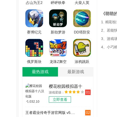
占山为王2
砰砰铁拳
火柴人英
免费原版
游戏无广
雄城堡
《萌萌
v2.1007a
告版
V1.5.0
1. 精
V1.0.3
2、若能
赛博纪元
新劫梦游
DD塔防安
3、游戏
正版
戏官方最
卓版
V1.0.0
新版 V1.0
v1.0.3
4、小巧
俄罗斯块
龙珠Z舞空
涂鸦跳跃
魂 V1.0.0
斗剧
最新免费
最热游戏
最新游戏
V2021.01.06.10
版 V3.11.7
樱花校园模拟器十
01
游戏星级：
八汉化版 v1.032.10
立即查看
02
王者霸业传奇手游官网版 v5.5.0