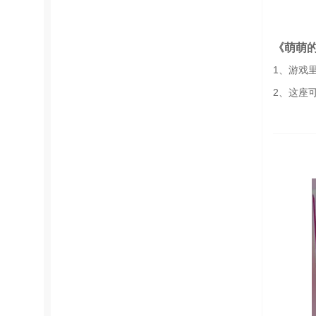
《萌萌
1、游戏
2、这座