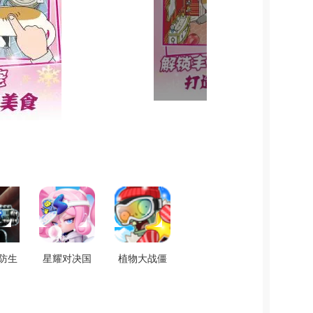
塔防生
星耀对决国
植物大战僵
卓版
际服直装游
尸：全明星
117
戏版
游戏纯净版