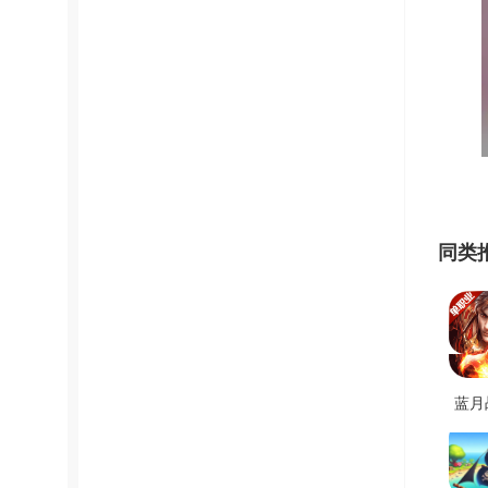
同类
蓝月
戏
V1.