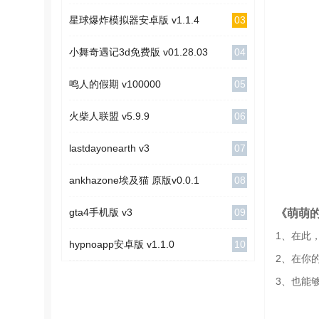
03
星球爆炸模拟器安卓版 v1.1.4
04
小舞奇遇记3d免费版 v01.28.03
05
鸣人的假期 v100000
06
火柴人联盟 v5.9.9
07
lastdayonearth v3
08
ankhazone埃及猫 原版v0.0.1
09
gta4手机版 v3
《萌萌
1、在此
10
hypnoapp安卓版 v1.1.0
2、在你
3、也能