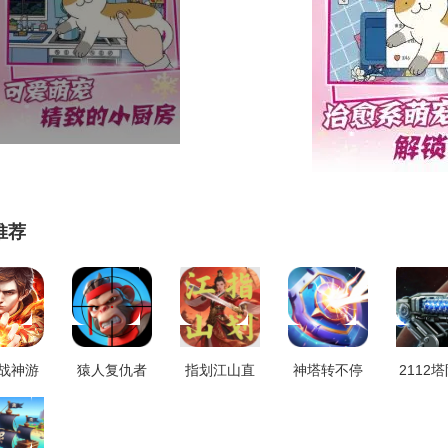
推荐
战神游
猿人复仇者
指划江山直
神塔转不停
2112
纯净版
安卓直装版
装版 v1.11
最新版
存安
2.125
v0.77.0
v1.0.2
v2.03.