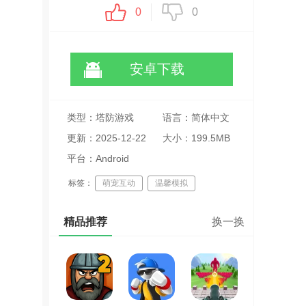
0
0
安卓下载
类型：塔防游戏
语言：简体中文
更新：2025-12-22
大小：199.5MB
18:31:01
平台：Android
标签：
萌宠互动
温馨模拟
时尚装扮
精品推荐
换一换