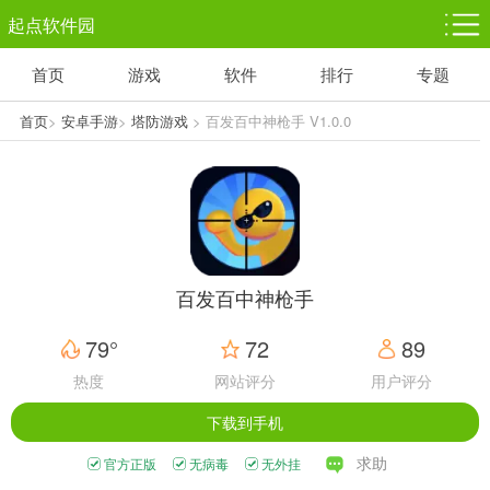
起点软件园
首页
游戏
软件
排行
专题
塔防游戏
休闲益智
体育竞技
1千+款游戏
1万+款游戏
5百+款游戏
首页
>
安卓手游
>
塔防游戏
> 百发百中神枪手 V1.0.0
角色扮演
赛车竞速
动作射击
3千+款游戏
3百+款游戏
3百+款游戏
百发百中神枪手
79°
72
89
热度
网站评分
用户评分
下载到手机
求助
官方正版
无病毒
无外挂