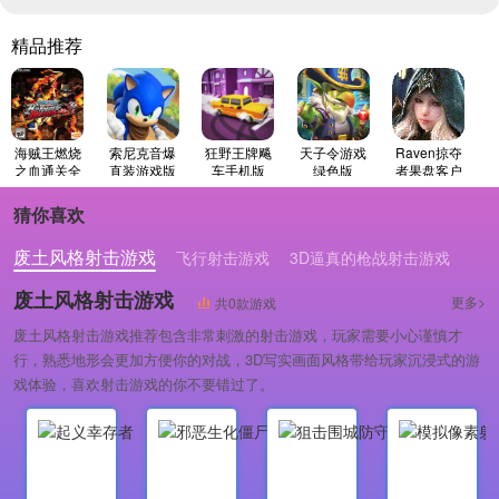
精品推荐
海贼王燃烧
索尼克音爆
狂野王牌飚
天子令游戏
Raven掠夺
之血通关全
直装游戏版
车手机版
绿色版
者果盘客户
人物存档免
端游戏无广
费原版
告版
猜你喜欢
废土风格射击游戏
飞行射击游戏
3D逼真的枪战射击游戏
废土风格射击游戏
更多>
共0款游戏
废土风格射击游戏推荐包含非常刺激的射击游戏，玩家需要小心谨慎才
行，熟悉地形会更加方便你的对战，3D写实画面风格带给玩家沉浸式的游
戏体验，喜欢射击游戏的你不要错过了。