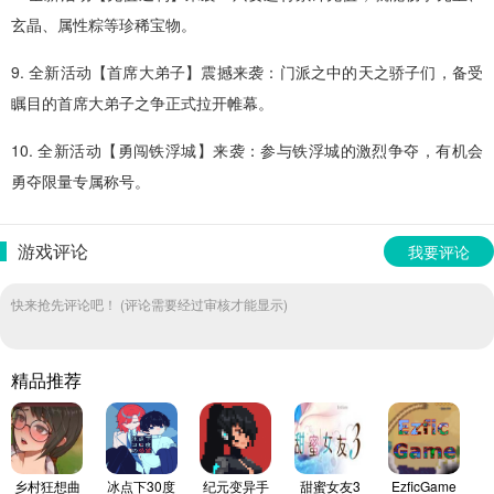
玄晶、属性粽等珍稀宝物。
9. 全新活动【首席大弟子】震撼来袭：门派之中的天之骄子们，备受
瞩目的首席大弟子之争正式拉开帷幕。
10. 全新活动【勇闯铁浮城】来袭：参与铁浮城的激烈争夺，有机会
勇夺限量专属称号。
游戏评论
我要评论
快来抢先评论吧！ (评论需要经过审核才能显示)
精品推荐
乡村狂想曲
冰点下30度
纪元变异手
甜蜜女友3
EzficGame