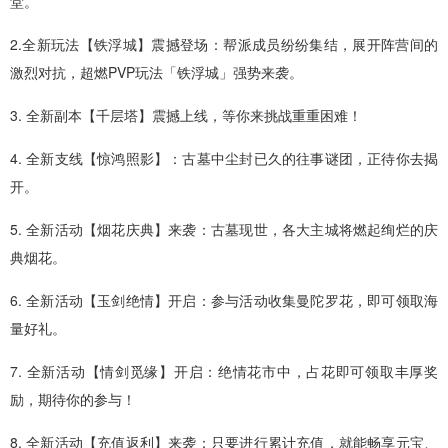
堂。
2.全新玩法【铁浮城】震撼登场：帮派成员纷纷集结，展开阵营间的
激烈对抗，超燃PVP玩法「铁浮城」强势来袭。
3. 全新副本【千层塔】震撼上线，等你来挑战重重困难！
4. 全新支线【惊鸿照影】：古墓中尘封已久的往事谜团，正待你去揭
开。
5. 全新活动【烟花庆典】来袭：古墓现世，各大主城将燃起绚烂的庆
典烟花。
6. 全新活动【玉剑绝情】开启：参与活动收集曼陀罗花，即可领取海
量好礼。
7. 全新活动【情剑觅缘】开启：绝情花市中，占花即可领取丰厚奖
励，期待你的参与！
8. 全新活动【充值返利】来袭：只要进行累计充值，就能畅享元宝、