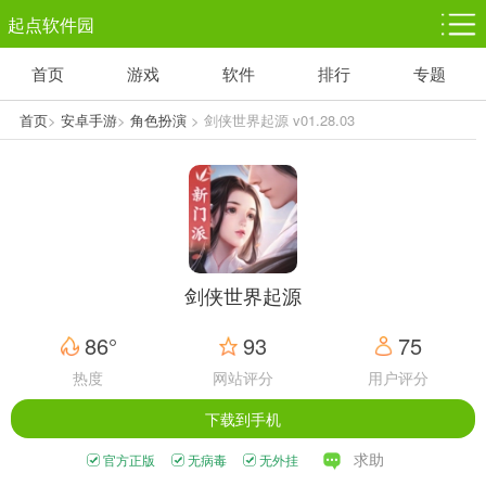
起点软件园
首页
游戏
软件
排行
专题
塔防游戏
休闲益智
体育竞技
1千+款游戏
1万+款游戏
5百+款游戏
首页
>
安卓手游
>
角色扮演
> 剑侠世界起源 v01.28.03
角色扮演
赛车竞速
动作射击
3千+款游戏
3百+款游戏
3百+款游戏
剑侠世界起源
86°
93
75
热度
网站评分
用户评分
下载到手机
求助
官方正版
无病毒
无外挂