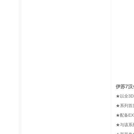
伊苏7汉
★以全3
★系列首
★配备E
★与该系