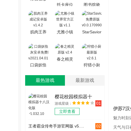
托卡座位
图书馆挠
仙路上安
大作战游
痒惊魂游
卓直装版
戏官方最
戏安装包
v1.0
新版
v1.0.7
肌肉王养
尤雅小镇
StarSavior
v1.0.0
成记安卓
世界官方
免费原版
版 v1.4.2
正版 v1.1
v0.0.1709901
春之精灵
口袋妖怪
狩猎小厨
原版 v2.4
圣灰安卓
最新版
免费版
最热游戏
最新游戏
v2.6.1
v2021.04.01.10
樱花校园模拟器十
01
游戏星级：
八汉化版 v1.032.10
伊苏7汉
立即查看
魅力时刻
02
王者霸业传奇手游官网版 v5.5.0
天气与日