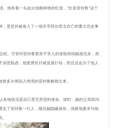
境。他有着一头如火焰般鲜艳的红发，“红发亚特鲁”这个
神，竟意外被卷入了一场关乎阿尔塔戈存亡的重大历史事
险征程。尽管对亚特鲁那异于常人的冒险热情颇感无奈，然
于深思熟虑，他更擅长付诸直接行动，而且还会为了他人
他曾多次将陷入绝境的亚特鲁解救出来。
确认各地状况是自己责无旁贷的使命。彼时，她的父亲凯玛
遇见了亚特鲁一行人，随后她隐瞒身份，强硬地要求与他
良。