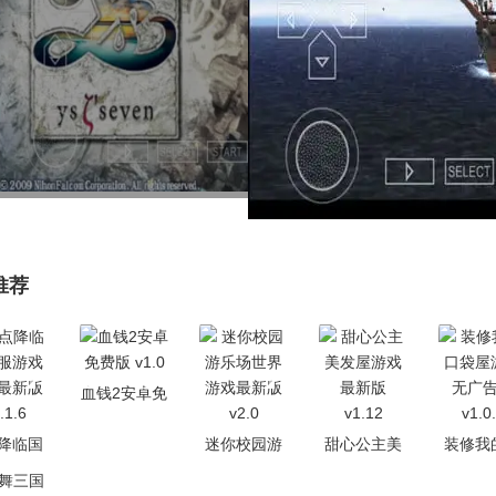
推荐
血钱2安卓免
费版 v1.0
降临国
迷你校园游
甜心公主美
装修我
游戏纯
乐场世界游
发屋游戏最
袋屋游