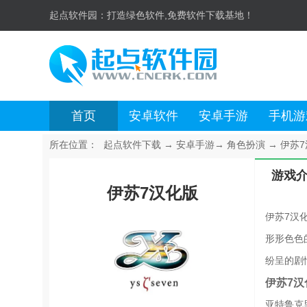
起点软件园：
打造绿色软件,免费软件下载基地！
首页
安卓软件
安卓手游
手机游
所在位置：
起点软件下载
→
安卓手游
→
角色扮演
→
伊苏7汉
游戏
伊苏7汉化版
伊苏7汉
形形色色
纷呈的剧
伊苏7
亚特鲁克