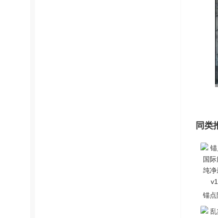
同类
锚点
际服