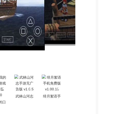
武林山河志
绯月絮语手
的口
手游无广告
机免费版
戏无
版 v1.0.5
v1.00.10