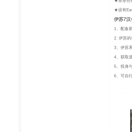
★形形色
★设有Ea
伊苏7汉
1、配备
2. 伊
3、伊苏
4、获取
5、投身
6、可自