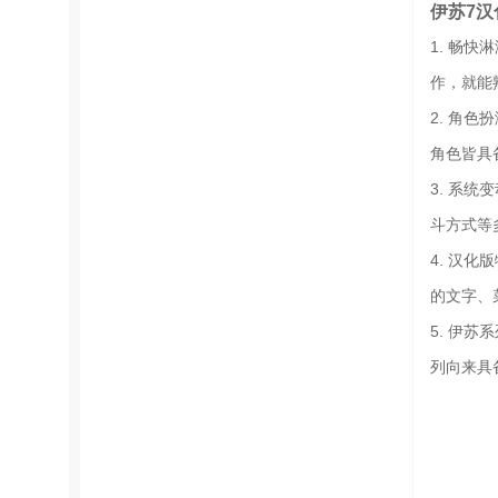
伊苏7汉
1. 畅
作，就能
2. 角
角色皆具
3. 系
斗方式等
4. 汉
的文字、
5. 伊
列向来具