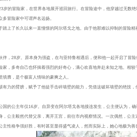
23岁的冒险家，在世界各地展开巡回旅行。在冒险途中，他穿越过无数绝
众多冒险家中可谓声名远扬。
于踏上了长久以来一直憧憬的阿尔塔戈之地。由于他那难以抑制的冒险精
伙伴，28岁。原本身为强盗，在与亚特鲁相遇后，便和他一起开启了冒
险家，多奇自己也怀揣着强烈的好奇心，满心欢喜地奔赴未知之地。相较
愤填膺，是个极富人情味的豪爽之人。
硕有力的臂膀，赋予了他徒手击碎墙壁的能力，凭借这破坏墙壁的绝技，
公国的公主年仅16岁。自异变在阿尔塔戈各地接连发生，公主便认为，
身，公主毅然代替父亲，离开王宫，前往市内视察情况。一次偶然，公主
公主性格争强好胜，有时甚至显得盛气凌人，然而实际上，她心地极为善