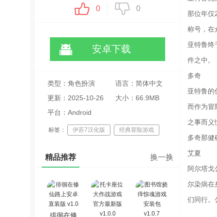
0
0
那位年仅
称号，在
亚特鲁终
安卓下载
件之中。
多奇
类型：角色扮演
语言：简体中文
亚特鲁的
更新：2025-10-26
大小：66.9MB
而作为冒
06:37:54
平台：Android
之事而义
标签：
伊苏7汉化版
经典冒险游戏
多奇那健
角色扮演佳作
艾夏
精品推荐
换一换
阿尔塔戈
尔染病在
们同行。
徘徊在修